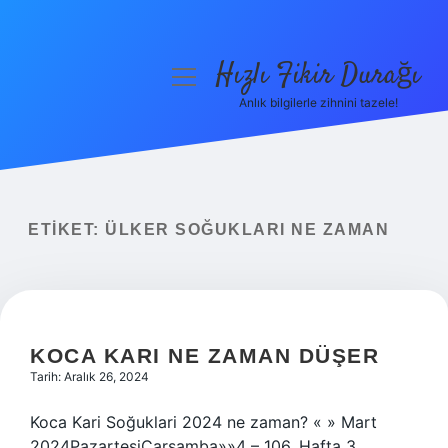
Hızlı Fikir Durağı
menüyü
aç
Anlık bilgilerle zihnini tazele!
Anasayfa
Gizlilik Politikası
Yasal Uyarı
ETIKET:
ÜLKER SOĞUKLARI NE ZAMAN
Hakkımızda
KOCA KARI NE ZAMAN DÜŞER
Tarih: Aralık 26, 2024
Koca Kari Soğuklari 2024 ne zaman? « » Mart
2024PazartesiÇarşamba»»4 – 106. Hafta 3.