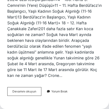
Cemre’nin (Yere) Düşüşü»11 – 11. Hafta Berdül’acz’ın
Başlangıcı, Yaşlı Kadının Soğuk Algınlığı (11-16
Mart)13 Berdül’acz’ın Başlangıcı, Yaşlı Kadının
Soğuk Algınlığı (11-16 Mart)» 18 – 12. Hafta
Çanakkale Zaferi201 daha fazla satır Karı koca
soğukları ne zaman? Soğuk hava Mart ayında
beklenen hava olaylarından biridir. Arapçada
berdül’acüz olarak ifade edilen fenomen “yaşlı
kadın üşütmesi” anlamına gelir. Yaşlı kadınlarda
soğuk algınlığı genellikle Yunan takvimine göre 26
Şubat ile 4 Mart arasında, Gregoryen takvimine
göre ise 11 Mart ile 17 Mart arasında görülür. Koç
karı ne zaman yağar? Crone…
Koca
Devamını okuyun
Yorum Bırak
Karı
Ne
Zaman
Düşer