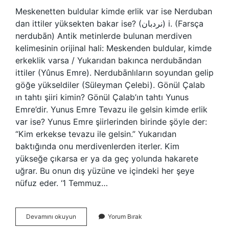
Meskenetten buldular kimde erlik var ise Nerduban
dan ittiler yüksekten bakar ise? (ﻧﺮﺩﺑﺎﻥ) i. (Farsça
nerdubān) Antik metinlerde bulunan merdiven
kelimesinin orijinal hali: Meskenden buldular, kimde
erkeklik varsa / Yukarıdan bakınca nerdubāndan
ittiler (Yûnus Emre). Nerdubānlıların soyundan gelip
göğe yükseldiler (Süleyman Çelebi). Gönül Çalab
ın tahtı şiiri kimin? Gönül Çalab’ın tahtı Yunus
Emre’dir. Yunus Emre Tevazu ile gelsin kimde erlik
var ise? Yunus Emre şiirlerinden birinde şöyle der:
“Kim erkekse tevazu ile gelsin.” Yukarıdan
baktığında onu merdivenlerden iterler. Kim
yükseğe çıkarsa er ya da geç yolunda hakarete
uğrar. Bu onun dış yüzüne ve içindeki her şeye
nüfuz eder. ‘1 Temmuz…
Miskinlikten
Devamını okuyun
Yorum Bırak
Buldular