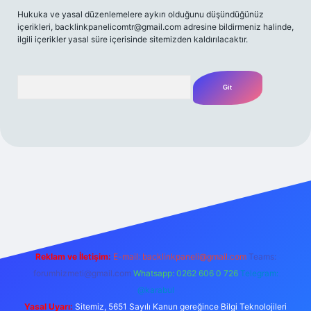
Hukuka ve yasal düzenlemelere aykırı olduğunu düşündüğünüz
içerikleri,
backlinkpanelicomtr@gmail.com
adresine bildirmeniz halinde,
ilgili içerikler yasal süre içerisinde sitemizden kaldırılacaktır.
Arama
giriş
betexpergir.net
Reklam ve İletişim:
E-mail:
backlinkpaneli@gmail.com
Teams:
forumhizmeti@gmail.com
Whatsapp: 0262 606 0 726
Telegram:
@karabul
Yasal Uyarı:
Sitemiz, 5651 Sayılı Kanun gereğince Bilgi Teknolojileri