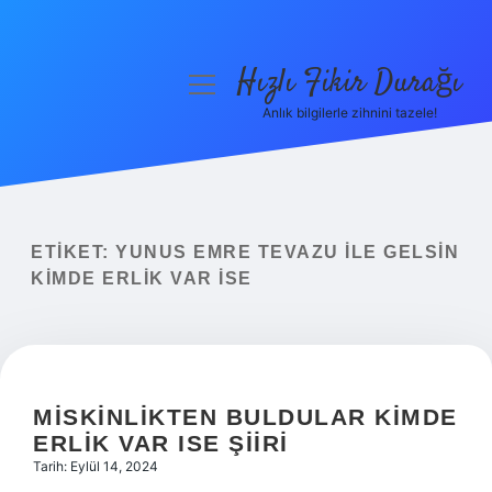
Hızlı Fikir Durağı
menüyü
aç
Anlık bilgilerle zihnini tazele!
Anasayfa
Gizlilik Politikası
Yasal Uyarı
ETIKET:
YUNUS EMRE TEVAZU ILE GELSIN
KIMDE ERLIK VAR ISE
Hakkımızda
MISKINLIKTEN BULDULAR KIMDE
ERLIK VAR ISE ŞIIRI
Tarih: Eylül 14, 2024