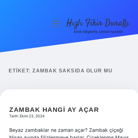
Hızlı Fikir Durağı
menüyü
aç
Anlık bilgilerle zihnini tazele!
Anasayfa
Gizlilik Politikası
Yasal Uyarı
ETIKET:
ZAMBAK SAKSIDA OLUR MU
Hakkımızda
ZAMBAK HANGI AY AÇAR
Tarih: Ekim 23, 2024
Beyaz zambaklar ne zaman açar? Zambak çiçeği
Nisan ayında filizlenmeye başlar. Çiçeklenme Mayıs