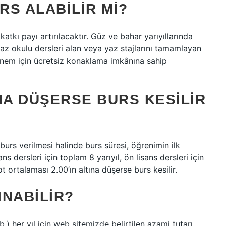
S ALABILIR MI?
atkı payı artırılacaktır. Güz ve bahar yarıyıllarında
 yaz okulu dersleri alan veya yaz stajlarını tamamlayan
dönem için ücretsiz konaklama imkânına sahip
NA DÜŞERSE BURS KESILIR
burs verilmesi halinde burs süresi, öğrenimin ilk
ns dersleri için toplam 8 yarıyıl, ön lisans dersleri için
 ortalaması 2.00’ın altına düşerse burs kesilir.
INABILIR?
vb.) her yıl için web sitemizde belirtilen azami tutarı