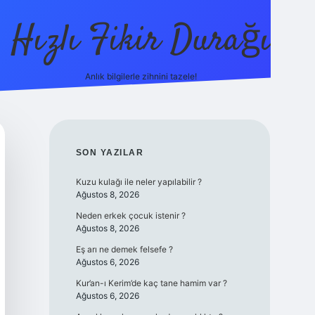
Hızlı Fikir Durağı
Anlık bilgilerle zihnini tazele!
ilbet casino
betex
SIDEBAR
SON YAZILAR
Kuzu kulağı ile neler yapılabilir ?
Ağustos 8, 2026
Neden erkek çocuk istenir ?
Ağustos 8, 2026
Eş arı ne demek felsefe ?
Ağustos 6, 2026
Kur’an-ı Kerim’de kaç tane hamim var ?
Ağustos 6, 2026