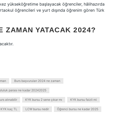
 kez yükseköğretime başlayacak öğrenciler, hâlihazırda
aokul öğrencileri ve yurt dışında öğrenim gören Türk
E ZAMAN YATACAK 2024?
acaktır.
aman
Burs başvuruları 2024 ne zaman
sluluk parası ne kadar 20242025
rs alınabilir
KYK bursu 2 sene çıkar mı
KYK bursu faizli mi
KYK kaç TL
LCW bursu nedir
Öğrenci bursu ne kadar 2025