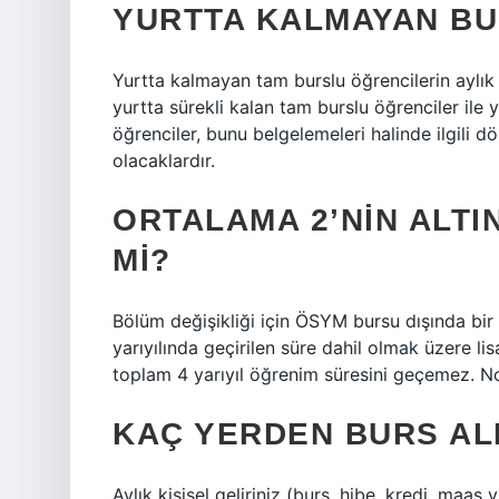
YURTTA KALMAYAN BUR
Yurtta kalmayan tam burslu öğrencilerin aylık k
yurtta sürekli kalan tam burslu öğrenciler ile
öğrenciler, bunu belgelemeleri halinde ilgili 
olacaklardır.
ORTALAMA 2’NIN ALTI
MI?
Bölüm değişikliği için ÖSYM bursu dışında bir 
yarıyılında geçirilen süre dahil olmak üzere lisa
toplam 4 yarıyıl öğrenim süresini geçemez. Not
KAÇ YERDEN BURS AL
Aylık kişisel geliriniz (burs, hibe, kredi, maaş 