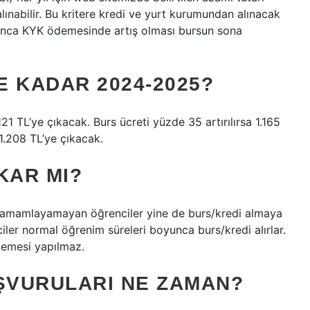
ınabilir. Bu kritere kredi ve yurt kurumundan alınacak
yunca KYK ödemesinde artış olması bursun sona
 KADAR 2024-2025?
121 TL’ye çıkacak. Burs ücreti yüzde 35 artırılırsa 1.165
 1.208 TL’ye çıkacak.
KAR MI?
 tamamlayamayan öğrenciler yine de burs/kredi almaya
er normal öğrenim süreleri boyunca burs/kredi alırlar.
demesi yapılmaz.
AŞVURULARI NE ZAMAN?