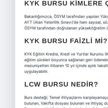
KYK BURSU KIMLERE 
Bakanlığımızca, ÖSYM tarafından yapılan Yüks
AYT (Alan Yeterlilik Sınavı)’de ham sayısal, söze
ÖSYM tarafından doğrulanan yükseköğretim öğ
KYK BURSU FAIZLI MI?
KYK Eğitim Kredisi, Kredi ve Yurtlar Kurumu 
eğitim süreleri boyunca sağlanan geri ödenebil
mezuniyetten itibaren 10 yıl içinde aylık taksit
uygulayabilir.
LCW BURSU NEDIR?
Burs desteği; Temel ihtiyaçlarını karşılaya
bulunan, Vakıfta dosyası bulunan ve ihtiyaç 