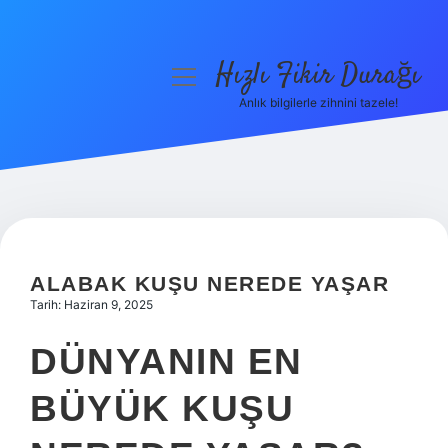
Hızlı Fikir Durağı
menüyü
aç
Anlık bilgilerle zihnini tazele!
Anasayfa
Gizlilik Politikası
Yasal Uyarı
Hakkımızda
ALABAK KUŞU NEREDE YAŞAR
Tarih: Haziran 9, 2025
DÜNYANIN EN
BÜYÜK KUŞU