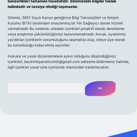
benzerlikleri tamamen tesadüfidir. Sitemizdeki bilgiler taslak
halindedir ve tavsiye niteliği taşımazlar.
Sitemiz, 5651 Sayılı Kanun gereğince Bilgi Teknolojileri ve İletişim
Kurumu (BTK) tarafından onaylanmış bir Yer Sağlayıcı olarak hizmet
vermektedir. Bu nedenle, sitedeki içerikleri proaktif olarak denetleme
veya araştırma yükümlülüğümüz bulunmamaktadır. Ancak, üyelerimiz
yazdıkları içeriklerin sorumluluğunu taşımakta olup, siteye üye olarak
bu sorumluluğu kabul etmiş sayılırlar.
Hukuka ve yasal düzenlemelere aykırı olduğunu düşündüğünüz
içerikleri,
backlinkpanelicomtr@gmail.com
adresine bildirmeniz halinde,
ilgili içerikler yasal süre içerisinde sitemizden kaldırılacaktır.
Arama
etexper yeni giriş
betexpergir.net