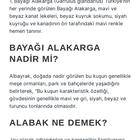
1. Bayağı Alakarga (Garrulus glandarius) Türkiye’nin
her yerinde görülen Bayağı Alakarga, mavi ve
beyaz kanat lekeleri, beyaz kuyruk sokumu, siyah
kuyruğu ve kanadının ön tarafındaki mavi renkle
hemen tanınır.
BAYAĞI ALAKARGA
NADIR MI?
Albayrak, doğada nadir görülen bu kuşun genellikle
meşe ormanları, park ve bahçelerde yaşadığını
belirterek, “Bu kuşun karakteristik özelliği,
gövdesinin genellikle mavi ve gri, siyah, beyaz ve
turuncu tonlarında olmasıdır.
ALABAK NE DEMEK?
Jay olarak adlandırılan ve kargagiller familyasına