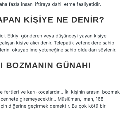
aha fazla insanı iftiraya dahil etme faaliyetidir.
YAPAN KIŞIYE NE DENIR?
erici. Etkiyi gönderen veya düşünceyi yayan kişiye
alışan kişiye alıcı denir. Telepatik yeteneklere sahip
hinlerini okuyabilme yeteneğine sahip oldukları söylenir.
NI BOZMANIN GÜNAHI
le fertleri ve karı-kocalardır… İki kişinin arasını bozmak
e cennete giremeyecektir… Müslüman, İman, 168
k için diğerine geçirmek demektir. Bu çok kötü bir