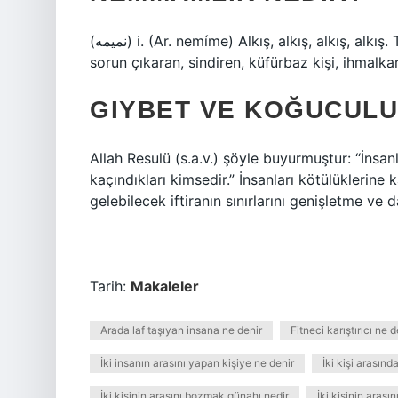
(ﻧﻤﻴﻤﻪ) i. (Ar. nemíme) Alkış, alkış, alkış, alkış. Tür Nemîme-kar (ﻧﻤﻴﻤﻪ ﻛﺎﺭ). sıf. ve i. (-kār ekiyle Pers.)
sorun çıkaran, sindiren, küfürbaz kişi, ihmalkar
GIYBET VE KOĞUCULU
Allah Resulü (s.a.v.) şöyle buyurmuştur: “İnsan
kaçındıkları kimsedir.” İnsanları kötülüklerine
gelebilecek iftiranın sınırlarını genişletme ve d
Tarih:
Makaleler
Arada laf taşıyan insana ne denir
Fitneci karıştırıcı ne
İki insanın arasını yapan kişiye ne denir
İki kişi arasınd
İki kişinin arasını bozmak günahı nedir
İki kişinin aras