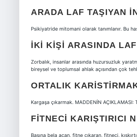
ARADA LAF TAŞIYAN I
Psikiyatride mitomani olarak tanımlanır. Bu has
İKI KIŞI ARASINDA LA
Zorbalık, insanlar arasında huzursuzluk yarat
bireysel ve toplumsal ahlak açısından çok tehlik
ORTALIK KARISTIRMA
Kargaşa çıkarmak. MADDENİN AÇIKLAMASI: Top
FITNECI KARIŞTIRICI 
Başına bela açan, fitne çıkaran, fitneci, kışkırt