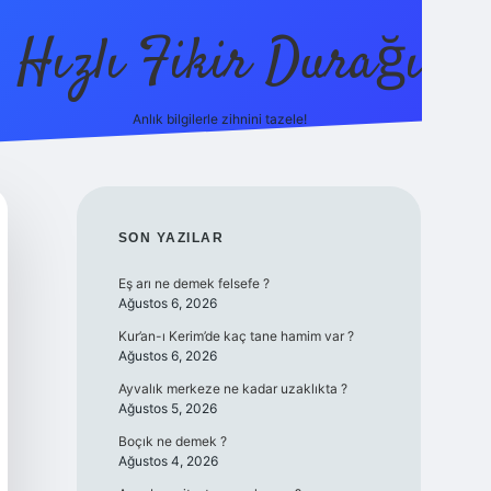
Hızlı Fikir Durağı
Anlık bilgilerle zihnini tazele!
ilbet casino
bet
SIDEBAR
SON YAZILAR
Eş arı ne demek felsefe ?
Ağustos 6, 2026
Kur’an-ı Kerim’de kaç tane hamim var ?
Ağustos 6, 2026
Ayvalık merkeze ne kadar uzaklıkta ?
Ağustos 5, 2026
Boçık ne demek ?
Ağustos 4, 2026