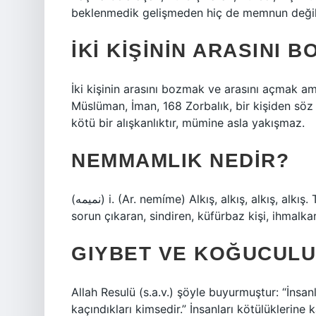
beklenmedik gelişmeden hiç de memnun değildir
İKI KIŞININ ARASINI 
İki kişinin arasını bozmak ve arasını açmak 
Müslüman, İman, 168 Zorbalık, bir kişiden söz 
kötü bir alışkanlıktır, mümine asla yakışmaz.
NEMMAMLIK NEDIR?
(ﻧﻤﻴﻤﻪ) i. (Ar. nemíme) Alkış, alkış, alkış, alkış. Tür Nemîme-kar (ﻧﻤﻴﻤﻪ ﻛﺎﺭ). sıf. ve i. (-kār ekiyle Pers.)
sorun çıkaran, sindiren, küfürbaz kişi, ihmalkar
GIYBET VE KOĞUCULU
Allah Resulü (s.a.v.) şöyle buyurmuştur: “İnsan
kaçındıkları kimsedir.” İnsanları kötülüklerine