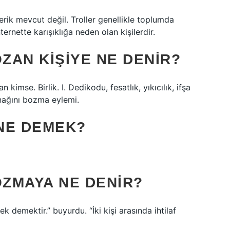
rik mevcut değil. Troller genellikle toplumda
ernette karışıklığa neden olan kişilerdir.
BOZAN KIŞIYE NE DENIR?
 kimse. Birlik. I. Dedikodu, fesatlık, yıkıcılık, ifşa
nağını bozma eylemi.
 NE DEMEK?
BOZMAYA NE DENIR?
ek demektir.” buyurdu. “İki kişi arasında ihtilaf