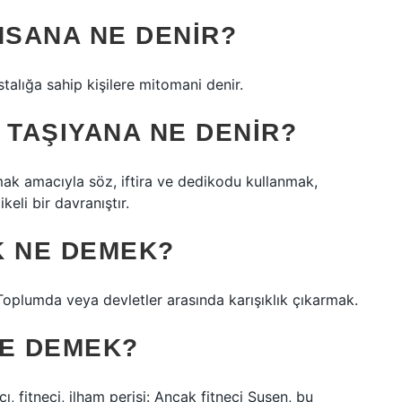
NSANA NE DENIR?
talığa sahip kişilere mitomani denir.
F TAŞIYANA NE DENIR?
mak amacıyla söz, iftira ve dedikodu kullanmak,
eli bir davranıştır.
K NE DEMEK?
lumda veya devletler arasında karışıklık çıkarmak.
NE DEMEK?
ıcı, fitneci, ilham perisi: Ancak fitneci Susen, bu