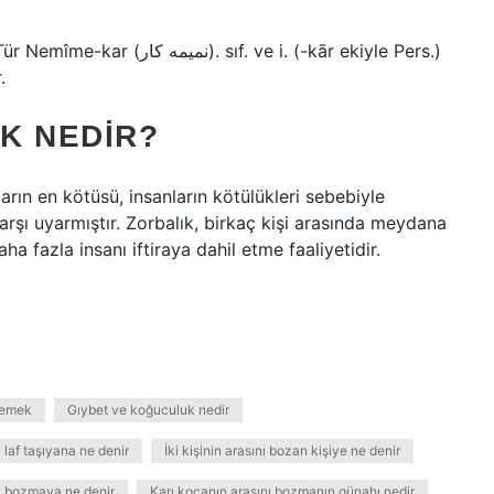
.
K NEDIR?
ların en kötüsü, insanların kötülükleri sebebiyle
 karşı uyarmıştır. Zorbalık, birkaç kişi arasında meydana
aha fazla insanı iftiraya dahil etme faaliyetidir.
 demek
Gıybet ve koğuculuk nedir
a laf taşıyana ne denir
İki kişinin arasını bozan kişiye ne denir
ını bozmaya ne denir
Karı kocanın arasını bozmanın günahı nedir