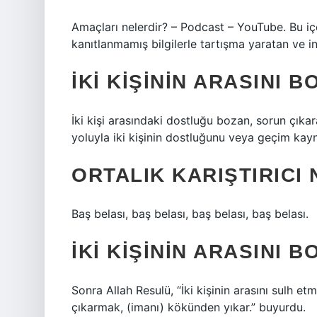
Amaçları nelerdir? – Podcast – YouTube. Bu içe
kanıtlanmamış bilgilerle tartışma yaratan ve int
İKI KIŞININ ARASINI 
İki kişi arasındaki dostluğu bozan, sorun çıkaran
yoluyla iki kişinin dostluğunu veya geçim kay
ORTALIK KARIŞTIRICI
Baş belası, baş belası, baş belası, baş belası.
İKI KIŞININ ARASINI 
Sonra Allah Resulü, “İki kişinin arasını sulh etm
çıkarmak, (imanı) kökünden yıkar.” buyurdu.