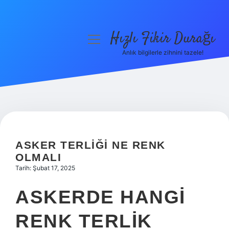
Hızlı Fikir Durağı
menüyü
aç
Anlık bilgilerle zihnini tazele!
Anasayfa
Gizlilik Politikası
Yasal Uyarı
Hakkımızda
ASKER TERLIĞI NE RENK
OLMALI
Tarih: Şubat 17, 2025
ASKERDE HANGI
RENK TERLIK