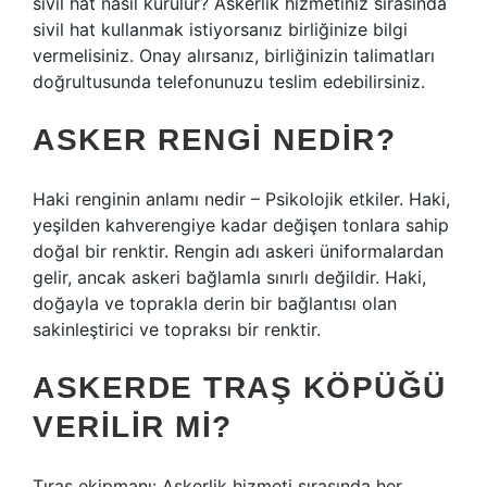
sivil hat nasıl kurulur? Askerlik hizmetiniz sırasında
sivil hat kullanmak istiyorsanız birliğinize bilgi
vermelisiniz. Onay alırsanız, birliğinizin talimatları
doğrultusunda telefonunuzu teslim edebilirsiniz.
ASKER RENGI NEDIR?
Haki renginin anlamı nedir – Psikolojik etkiler. Haki,
yeşilden kahverengiye kadar değişen tonlara sahip
doğal bir renktir. Rengin adı askeri üniformalardan
gelir, ancak askeri bağlamla sınırlı değildir. Haki,
doğayla ve toprakla derin bir bağlantısı olan
sakinleştirici ve topraksı bir renktir.
ASKERDE TRAŞ KÖPÜĞÜ
VERILIR MI?
Tıraş ekipmanı: Askerlik hizmeti sırasında her