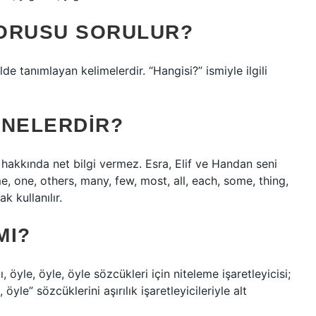
 SORUSU SORULUR?
kilde tanımlayan kelimelerdir. “Hangisi?” ismiyle ilgili
 NELERDIR?
ği hakkında net bilgi vermez. Esra, Elif ve Handan seni
, one, others, many, few, most, all, each, some, thing,
k kullanılır.
MI?
, öyle, öyle, öyle sözcükleri için niteleme işaretleyicisi;
öyle” sözcüklerini aşırılık işaretleyicileriyle alt