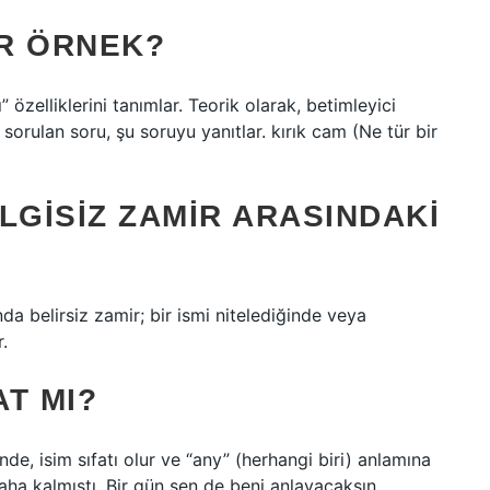
IR ÖRNEK?
cı” özelliklerini tanımlar. Teorik olarak, betimleyici
ili sorulan soru, şu soruyu yanıtlar. kırık cam (Ne tür bir
ELGISIZ ZAMIR ARASINDAKI
ında belirsiz zamir; bir ismi nitelediğinde veya
r.
AT MI?
nde, isim sıfatı olur ve “any” (herhangi biri) anlamına
 daha kalmıştı. Bir gün sen de beni anlayacaksın.