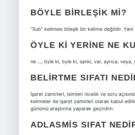
BÖYLE BIRLEŞIK MI?
“Sub” kelimesi bileşik bir kelime değildir. Yan
ÖYLE KI YERINE NE K
ne …, öyle ki, öyle ki, sanki, var, ayrıca, veya, 
BELIRTME SIFATI NED
İşaret zamirleri, isimleri nicelik ve soru açısınd
kelimeler de işaret zamirleri olarak kabul edili
günümü araştırma yaparak geçirdim.
ADLASMIS SIFAT NEDI