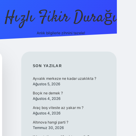
Hızlı Fikir Durağı
Anlık bilgilerle zihnini tazele!
ilbet casino
betexper yeni giriş
betexpergi
SIDEBAR
SON YAZILAR
Ayvalık merkeze ne kadar uzaklıkta ?
Ağustos 5, 2026
Boçık ne demek ?
Ağustos 4, 2026
Araç boş viteste az yakar mı ?
Ağustos 4, 2026
Altınova hangi parti ?
Temmuz 30, 2026