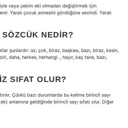
 ekiyle veya çekim eki olmadan değiştirmek için
 denir. Yaralı çocuk annesini gördüğüne sevindi. Yaralı
N SÖZCÜK NEDIR?
tlar şunlardır: az, çok, biraz, başkası, bazı, biraz, kesin,
iri, daha, herkes, herhangi. , hayır, kaç tane, bazı,
IZ SIFAT OLUR?
tırılır. Çünkü bazı durumlarda bu kelime birincil sayı
(tek) anlamına geldiğinde birincil sayı sıfatı olur. Diğer