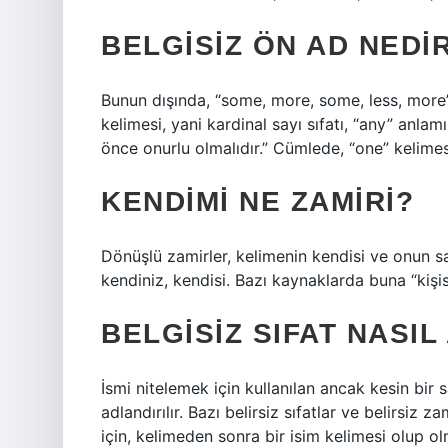
BELGISIZ ÖN AD NEDI
Bunun dışında, “some, more, some, less, more” k
kelimesi, yani kardinal sayı sıfatı, “any” anlamın
önce onurlu olmalıdır.” Cümlede, “one” kelimesi
KENDIMI NE ZAMIRI?
Dönüşlü zamirler, kelimenin kendisi ve onun sah
kendiniz, kendisi. Bazı kaynaklarda buna “kişis
BELGISIZ SIFAT NASIL
İsmi nitelemek için kullanılan ancak kesin bir 
adlandırılır. Bazı belirsiz sıfatlar ve belirsiz z
için, kelimeden sonra bir isim kelimesi olup ol