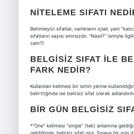
NITELEME SIFATI NED
Betimleyici sıfatlar, varlıkların içsel, yani “kalı
sıfatların sayısı sınırsızdır. “Nasıl?” ismiyle ilg
cam?)
BELGISIZ SIFAT ILE B
FARK NEDIR?
Kullanılan kelimesi bir ismin yerine kullanıldığ
belirttiğinde ise belirsiz sıfat olarak adlandırılı
BIR GÜN BELGISIZ SIF
*”One” kelimesi “single” (tek) anlamına geldiği
geldiğinde, belirsiz sıfat olur. Sınava bir gün