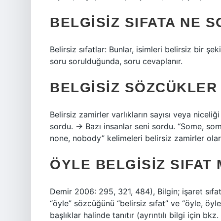
BELGISIZ SIFATA NE
Belirsiz sıfatlar: Bunlar, isimleri belirsiz bir şe
soru sorulduğunda, soru cevaplanır.
BELGISIZ SÖZCÜKLER
Belirsiz zamirler varlıkların sayısı veya niceli
sordu. → Bazı insanlar seni sordu. “Some, some
none, nobody” kelimeleri belirsiz zamirler olara
ÖYLE BELGISIZ SIFAT 
Demir 2006: 295, 321, 484), Bilgin; işaret sıfatı
“öyle” sözcüğünü “belirsiz sıfat” ve “öyle, öyle, 
başlıklar halinde tanıtır (ayrıntılı bilgi için bkz.