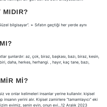
 MIDIR?
“Güzel bilgisayar”. ➢ Sıfatın geçtiği her yerde aynı
MI?
tlar şunlardır: az, çok, biraz, başkası, bazı, biraz, kesin,
iri, daha, herkes, herhangi. , hayır, kaç tane, bazı,
MIR MI?
iz ve onlar kelimeleri insanlar yerine kullanılır. kişisel
p insanın yerini alır. Kişisel zamirlere “tamamlayıcı” eki
 bizim evimiz, senin evin, onun evi…12 Aralık 2023