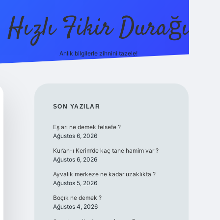
Hızlı Fikir Durağı
Anlık bilgilerle zihnini tazele!
ilbet casino
betexper yeni giriş
betexpergir.ne
SIDEBAR
SON YAZILAR
Eş arı ne demek felsefe ?
Ağustos 6, 2026
Kur’an-ı Kerim’de kaç tane hamim var ?
Ağustos 6, 2026
Ayvalık merkeze ne kadar uzaklıkta ?
Ağustos 5, 2026
Boçık ne demek ?
Ağustos 4, 2026