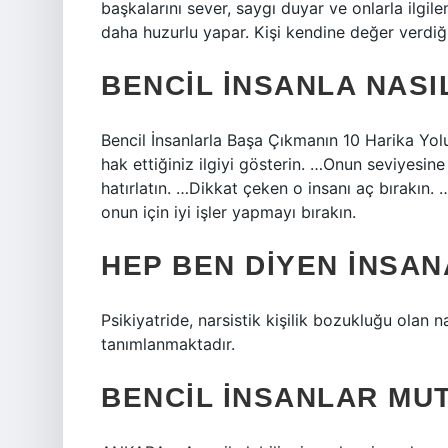
başkalarını sever, saygı duyar ve onlarla ilgile
daha huzurlu yapar. Kişi kendine değer verdiği
BENCIL INSANLA NASI
Bencil İnsanlarla Başa Çıkmanın 10 Harika Yol
hak ettiğiniz ilgiyi gösterin. …Onun seviyes
hatırlatın. …Dikkat çeken o insanı aç bırakın.
onun için iyi işler yapmayı bırakın.
HEP BEN DIYEN INSAN
Psikiyatride, narsistik kişilik bozukluğu olan nar
tanımlanmaktadır.
BENCIL INSANLAR MU