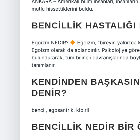
ANKARA – Amerikalı bilim insanları, insanların
mutlu hissettiklerini buldu.
BENCILLIK HASTALIĞI
Egoizm NEDİR?
Egoizm, “bireyin yalnızca k
Egoizm olarak da adlandırılır. Psikolojiye göre
bulundurarak, tüm bilinçli davranışlarında böy
tanımlanır.
KENDINDEN BAŞKASIN
DENIR?
bencil, egosantrik, kibirli
BENCILLIK NEDIR BIR