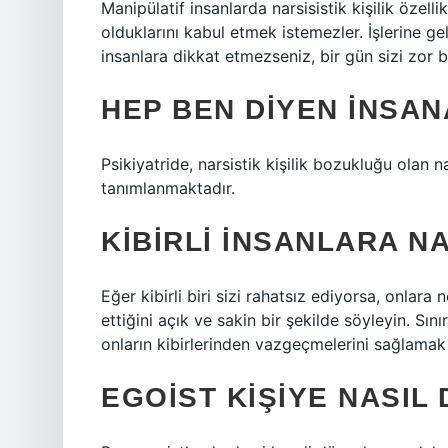
Manipülatif insanlarda narsisistik kişilik özelli
olduklarını kabul etmek istemezler. İşlerine ge
insanlara dikkat etmezseniz, bir gün sizi zor 
HEP BEN DIYEN INSAN
Psikiyatride, narsistik kişilik bozukluğu olan nar
tanımlanmaktadır.
KIBIRLI INSANLARA N
Eğer kibirli biri sizi rahatsız ediyorsa, onlar
ettiğini açık ve sakin bir şekilde söyleyin. Sını
onların kibirlerinden vazgeçmelerini sağlamak iç
EGOIST KIŞIYE NASIL