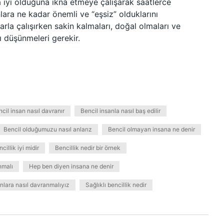
a iyi olduğuna ikna etmeye çalışarak saatlerce
lara ne kadar önemli ve “eşsiz” olduklarını
arla çalışırken sakin kalmaları, doğal olmaları ve
ı düşünmeleri gerekir.
cil insan nasıl davranır
Bencil insanla nasıl baş edilir
Bencil olduğumuzu nasıl anlarız
Bencil olmayan insana ne denir
cillik iyi midir
Bencillik nedir bir örnek
nmalı
Hep ben diyen insana ne denir
sanlara nasıl davranmalıyız
Sağlıklı bencillik nedir