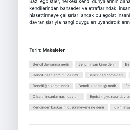
Bazı egoistler, herkesi kendi dünyalarının dah
kendilerinden bahseder ve etraflarındaki insan
hissettirmeye çalışırlar; ancak bu egoist insanl
davranışlarıyla hangi duyguları uyandırdıkların
Tarih:
Makaleler
Bencil davranma nedir
Bencil insan kime denir
Ben
Bencil insanlar mutlu olur mu
Bencil nedir örnekleri
Bencilliğin karşıtı nedir
Bencillik hastalığı nedir
Ben
Çıkarcı insanlar nasıl davranır
Egoist kişiye nasıl davra
Kendinden başkasını düşünmeyene ne denir
Kibirli in