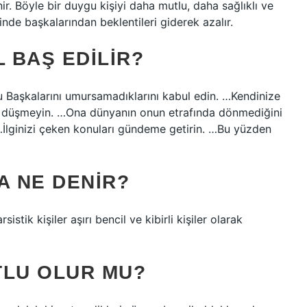
nir. Böyle bir duygu kişiyi daha mutlu, daha sağlıklı ve
nde başkalarından beklentileri giderek azalır.
L BAŞ EDILIR?
u Başkalarını umursamadıklarını kabul edin. …Kendinize
ine düşmeyin. …Ona dünyanın onun etrafında dönmediğini
 …İlginizi çeken konuları gündeme getirin. …Bu yüzden
A NE DENIR?
sistik kişiler aşırı bencil ve kibirli kişiler olarak
TLU OLUR MU?