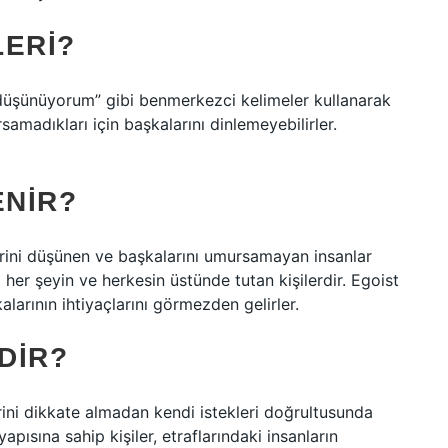
LERI?
n düşünüyorum” gibi benmerkezci kelimeler kullanarak
madıkları için başkalarını dinlemeyebilirler.
ENIR?
erini düşünen ve başkalarını umursamayan insanlar
ı her şeyin ve herkesin üstünde tutan kişilerdir. Egoist
kalarının ihtiyaçlarını görmezden gelirler.
DIR?
lerini dikkate almadan kendi istekleri doğrultusunda
pısına sahip kişiler, etraflarındaki insanların