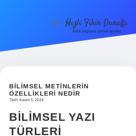
Hızlı Fikir Durağı
menüyü
aç
Anlık bilgilerle zihnini tazele!
Anasayfa
Gizlilik Politikası
Yasal Uyarı
Hakkımızda
BILIMSEL METINLERIN
ÖZELLIKLERI NEDIR
Tarih: Kasım 5, 2024
BILIMSEL YAZI
TÜRLERI