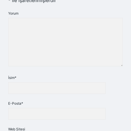
*
ile işaretlenmişlerdir
Yorum
İsim*
E-Posta*
Web Sitesi