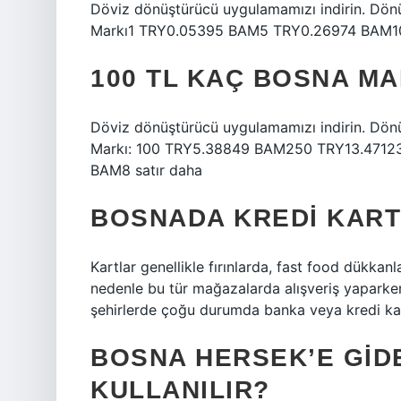
Döviz dönüştürücü uygulamamızı indirin. Dönü
Markı1 TRY0.05395 BAM5 TRY0.26974 BAM1
100 TL KAÇ BOSNA MA
Döviz dönüştürücü uygulamamızı indirin. Dönü
Markı: 100 TRY5.38849 BAM250 TRY13.471
BAM8 satır daha
BOSNADA KREDI KARTI
Kartlar genellikle fırınlarda, fast food dükkanl
nedenle bu tür mağazalarda alışveriş yaparken
şehirlerde çoğu durumda banka veya kredi kar
BOSNA HERSEK’E GIDE
KULLANILIR?