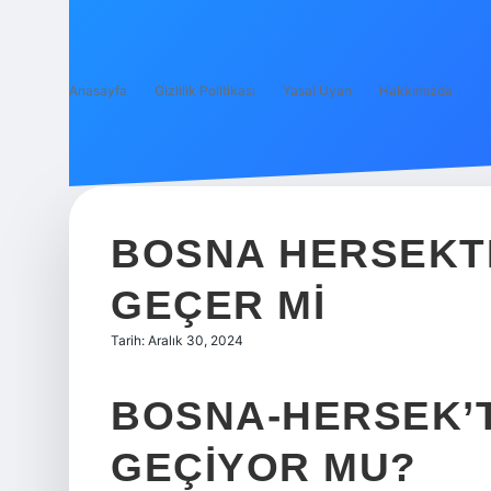
Anasayfa
Gizlilik Politikası
Yasal Uyarı
Hakkımızda
BOSNA HERSEKTE
GEÇER MI
Tarih: Aralık 30, 2024
BOSNA-HERSEK’T
GEÇIYOR MU?