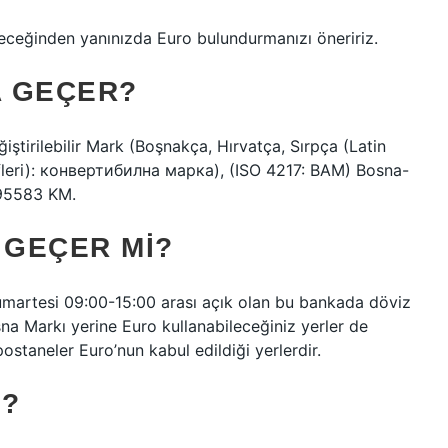
leceğinden yanınızda Euro bulundurmanızı öneririz.
A GEÇER?
tirilebilir Mark (Boşnakça, Hırvatça, Sırpça (Latin
harfleri): конвертибилна марка), (ISO 4217: BAM) Bosna-
1,95583 KM.
GEÇER MI?
martesi 09:00-15:00 arası açık olan bu bankada döviz
sna Markı yerine Euro kullanabileceğiniz yerler de
postaneler Euro’nun kabul edildiği yerlerdir.
I?