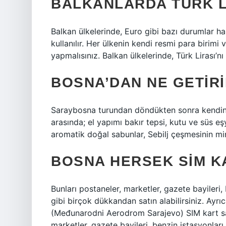
BALKANLARDA TÜRK L
Balkan ülkelerinde, Euro gibi bazı durumlar har
kullanılır. Her ülkenin kendi resmi para birimi 
yapmalısınız. Balkan ülkelerinde, Türk Lirası’n
BOSNA’DAN NE GETIRI
Saraybosna turundan döndükten sonra kendinize
arasında; el yapımı bakır tepsi, kutu ve süs eşy
aromatik doğal sabunlar, Sebilj çeşmesinin miny
BOSNA HERSEK SIM K
Bunları postaneler, marketler, gazete bayileri
gibi birçok dükkandan satın alabilirsiniz. Ayr
(Međunarodni Aerodrom Sarajevo) SIM kart sa
marketler, gazete bayileri, benzin istasyonlar