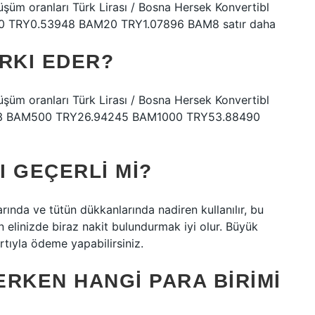
şüm oranları Türk Lirası / Bosna Hersek Konvertibl
0 TRY0.53948 BAM20 TRY1.07896 BAM8 satır daha
RKI EDER?
şüm oranları Türk Lirası / Bosna Hersek Konvertibl
23 BAM500 TRY26.94245 BAM1000 TRY53.88490
 GEÇERLI MI?
arında ve tütün dükkanlarında nadiren kullanılır, bu
 elinizde biraz nakit bulundurmak iyi olur. Büyük
tıyla ödeme yapabilirsiniz.
RKEN HANGI PARA BIRIMI