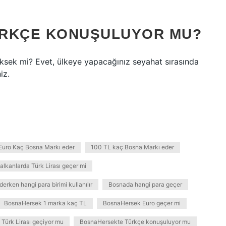
ÜRKÇE KONUŞULUYOR MU?
ksek mi? Evet, ülkeye yapacağınız seyahat sırasında
iz.
Euro Kaç Bosna Markı eder
100 TL kaç Bosna Markı eder
alkanlarda Türk Lirası geçer mi
erken hangi para birimi kullanılır
Bosnada hangi para geçer
BosnaHersek 1 marka kaç TL
BosnaHersek Euro geçer mi
Türk Lirası geçiyor mu
BosnaHersekte Türkçe konuşuluyor mu