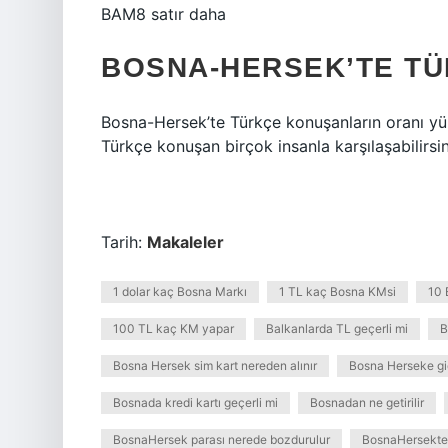
BAM8 satır daha
BOSNA-HERSEK’TE T
Bosna-Hersek’te Türkçe konuşanların oranı yü
Türkçe konuşan birçok insanla karşılaşabilirsin
Tarih:
Makaleler
1 dolar kaç Bosna Markı
1 TL kaç Bosna KMsi
10 
100 TL kaç KM yapar
Balkanlarda TL geçerli mi
B
Bosna Hersek sim kart nereden alınır
Bosna Herseke gid
Bosnada kredi kartı geçerli mi
Bosnadan ne getirilir
BosnaHersek parası nerede bozdurulur
BosnaHersekte 