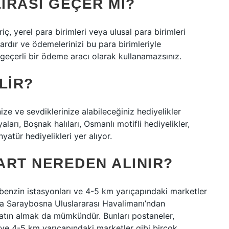
IRASI GEÇER MI?
iç, yerel para birimleri veya ulusal para birimleri
vardır ve ödemelerinizi bu para birimleriyle
ı geçerli bir ödeme aracı olarak kullanamazsınız.
LIR?
 ve sevdiklerinize alabileceğiniz hediyelikler
aları, Boşnak halıları, Osmanlı motifli hediyelikler,
atür hediyelikleri yer alıyor.
ART NEREDEN ALINIR?
, benzin istasyonları ve 4-5 km yarıçapındaki marketler
ıca Saraybosna Uluslararası Havalimanı’ndan
tın almak da mümkündür. Bunları postaneler,
ı ve 4-5 km yarıçapındaki marketler gibi birçok