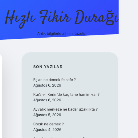
Hızlı Fikir Durağı
Anlık bilgilerle zihnini tazele!
ilbet casino
bet
SIDEBAR
SON YAZILAR
Eş arı ne demek felsefe ?
Ağustos 6, 2026
Kur’an-ı Kerim’de kaç tane hamim var ?
Ağustos 6, 2026
Ayvalık merkeze ne kadar uzaklıkta ?
Ağustos 5, 2026
Boçık ne demek ?
Ağustos 4, 2026