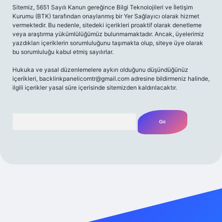
Sitemiz, 5651 Sayılı Kanun gereğince Bilgi Teknolojileri ve İletişim
Kurumu (BTK) tarafından onaylanmış bir Yer Sağlayıcı olarak hizmet
vermektedir. Bu nedenle, sitedeki içerikleri proaktif olarak denetleme
veya araştırma yükümlülüğümüz bulunmamaktadır. Ancak, üyelerimiz
yazdıkları içeriklerin sorumluluğunu taşımakta olup, siteye üye olarak
bu sorumluluğu kabul etmiş sayılırlar.
Hukuka ve yasal düzenlemelere aykırı olduğunu düşündüğünüz
içerikleri,
backlinkpanelicomtr@gmail.com
adresine bildirmeniz halinde,
ilgili içerikler yasal süre içerisinde sitemizden kaldırılacaktır.
Arama
etexper yeni giriş
betexpergir.net