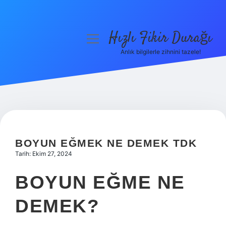
Hızlı Fikir Durağı
menüyü
aç
Anlık bilgilerle zihnini tazele!
Anasayfa
Gizlilik Politikası
Yasal Uyarı
Hakkımızda
BOYUN EĞMEK NE DEMEK TDK
Tarih: Ekim 27, 2024
BOYUN EĞME NE
DEMEK?