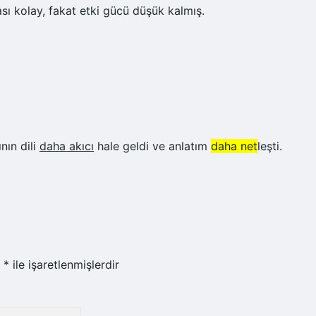
ı kolay, fakat etki gücü düşük kalmış.
nın dili
daha akıcı
hale geldi ve anlatım
daha net
leşti.
r
*
ile işaretlenmişlerdir