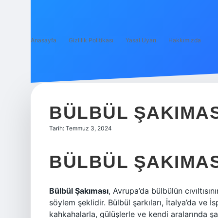
Anasayfa
Gizlilik Politikası
Yasal Uyarı
Hakkımızda
BÜLBÜL ŞAKIMAS
Tarih: Temmuz 3, 2024
BÜLBÜL ŞAKIMAS
Bülbül Şakıması
, Avrupa’da bülbülün cıvıltısı
söylem şeklidir. Bülbül şarkıları, İtalya’da ve
kahkahalarla, gülüşlerle ve kendi aralarında şa