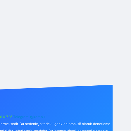
6 0 726
Telegram: @karabul
ermektedir. Bu nedenle, sitedeki içerikleri proaktif olarak denetleme
uğu kabul etmiş sayılırlar. Bu internet sitesi, herhangi bir marka,