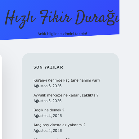
Hızlı Fikir Durağı
Anlık bilgilerle zihnini tazele!
ilbet casino
betexper yeni giriş
betexpergir
SIDEBAR
SON YAZILAR
Kur’an-ı Kerim’de kaç tane hamim var ?
Ağustos 6, 2026
Ayvalık merkeze ne kadar uzaklıkta ?
Ağustos 5, 2026
Boçık ne demek ?
Ağustos 4, 2026
Araç boş viteste az yakar mı ?
Ağustos 4, 2026