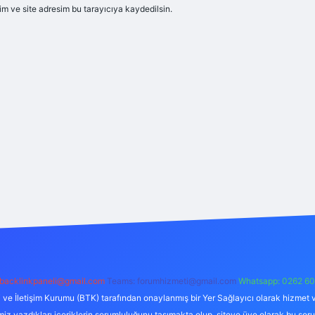
m ve site adresim bu tarayıcıya kaydedilsin.
backlinkpaneli@gmail.com
Teams:
forumhizmeti@gmail.com
Whatsapp: 0262 60
i ve İletişim Kurumu (BTK) tarafından onaylanmış bir Yer Sağlayıcı olarak hizmet v
azdıkları içeriklerin sorumluluğunu taşımakta olup, siteye üye olarak bu sorumlul