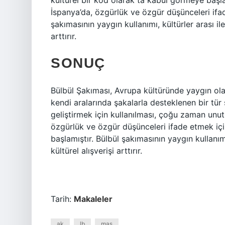
kültürel bir kod olarak ta kabul görmeye başlam
İspanya’da, özgürlük ve özgür düşünceleri ifade
şakımasının yaygın kullanımı, kültürler arası il
arttırır.
SONUÇ
Bülbül Şakıması, Avrupa kültüründe yaygın ola
kendi aralarında şakalarla desteklenen bir tür şa
geliştirmek için kullanılması, çoğu zaman unut
özgürlük ve özgür düşünceleri ifade etmek içi
başlamıştır. Bülbül şakımasının yaygın kullanım
kültürel alışverişi arttırır.
Tarih:
Makaleler
ak
lb
mas