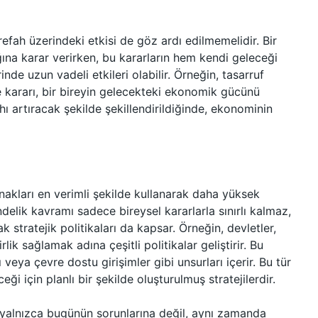
refah üzerindeki etkisi de göz ardı edilmemelidir. Bir
ğına karar verirken, bu kararların hem kendi geleceği
e uzun vadeli etkileri olabilir. Örneğin, tasarruf
e kararı, bir bireyin gelecekteki ekonomik gücünü
ahı artıracak şekilde şekillendirildiğinde, ekonominin
akları en verimli şekilde kullanarak daha yüksek
elik kavramı sadece bireysel kararlarla sınırlı kalmaz,
stratejik politikaları da kapsar. Örneğin, devletler,
k sağlamak adına çeşitli politikalar geliştirir. Bu
rı veya çevre dostu girişimler gibi unsurları içerir. Bu tür
eği için planlı bir şekilde oluşturulmuş stratejilerdir.
, yalnızca bugünün sorunlarına değil, aynı zamanda