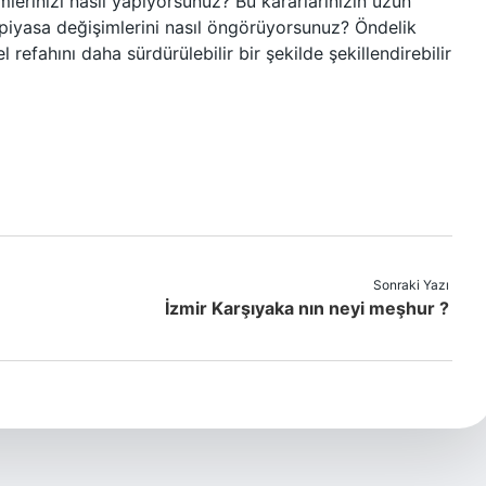
lerinizi nasıl yapıyorsunuz? Bu kararlarınızın uzun
piyasa değişimlerini nasıl öngörüyorsunuz? Öndelik
refahını daha sürdürülebilir bir şekilde şekillendirebilir
Sonraki Yazı
İzmir Karşıyaka nın neyi meşhur ?