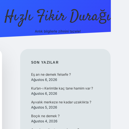
Hızlı Fikir Durağı
Anlık bilgilerle zihnini tazele!
ilbet casino
be
SIDEBAR
SON YAZILAR
Eş arı ne demek felsefe ?
Ağustos 6, 2026
Kur’an-ı Kerim’de kaç tane hamim var ?
Ağustos 6, 2026
Ayvalık merkeze ne kadar uzaklıkta ?
Ağustos 5, 2026
Boçık ne demek ?
Ağustos 4, 2026