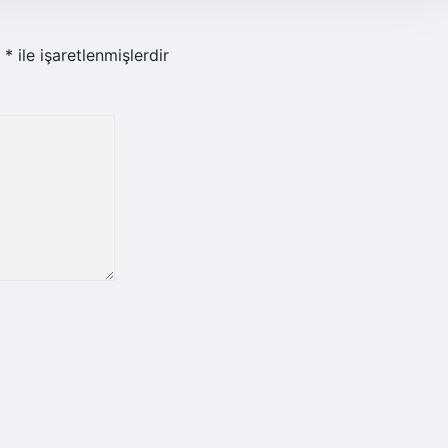
r
*
ile işaretlenmişlerdir