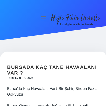
Hızlı Fikir Durağı
menüyü
aç
Anlık bilgilerle zihnini tazele!
Anasayfa
Gizlilik Politikası
Yasal Uyarı
Hakkımızda
BURSADA KAÇ TANE HAVAALANI
VAR ?
Tarih: Eylül 17, 2025
Bursa’da Kaç Havaalanı Var? Bir Şehir, Birden Fazla
Gökyüzü
Bursa, Osmanlı İmparatorluğu’nun ilk başkenti