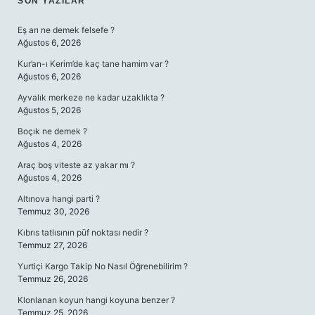
SIDEBAR
SON YAZILAR
Eş arı ne demek felsefe ?
Ağustos 6, 2026
Kur’an-ı Kerim’de kaç tane hamim var ?
Ağustos 6, 2026
Ayvalık merkeze ne kadar uzaklıkta ?
Ağustos 5, 2026
Boçık ne demek ?
Ağustos 4, 2026
Araç boş viteste az yakar mı ?
Ağustos 4, 2026
Altınova hangi parti ?
Temmuz 30, 2026
Kıbrıs tatlısının püf noktası nedir ?
Temmuz 27, 2026
Yurtiçi Kargo Takip No Nasıl Öğrenebilirim ?
Temmuz 26, 2026
Klonlanan koyun hangi koyuna benzer ?
Temmuz 25, 2026