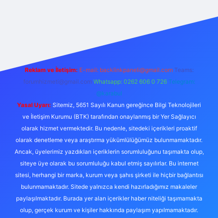
betexpergir.net
Reklam ve İletişim:
E-mail:
backlinkpaneli@gmail.com
Teams:
forumhizmeti@gmail.com
Whatsapp: 0262 606 0 726
Telegram:
@karabul
Yasal Uyarı:
Sitemiz, 5651 Sayılı Kanun gereğince Bilgi Teknolojileri
ve İletişim Kurumu (BTK) tarafından onaylanmış bir Yer Sağlayıcı
olarak hizmet vermektedir. Bu nedenle, sitedeki içerikleri proaktif
olarak denetleme veya araştırma yükümlülüğümüz bulunmamaktadır.
Ancak, üyelerimiz yazdıkları içeriklerin sorumluluğunu taşımakta olup,
siteye üye olarak bu sorumluluğu kabul etmiş sayılırlar. Bu internet
sitesi, herhangi bir marka, kurum veya şahıs şirketi ile hiçbir bağlantısı
bulunmamaktadır. Sitede yalnızca kendi hazırladığımız makaleler
paylaşılmaktadır. Burada yer alan içerikler haber niteliği taşımamakta
olup, gerçek kurum ve kişiler hakkında paylaşım yapılmamaktadır.