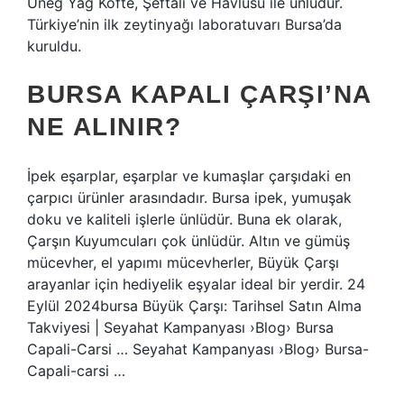
Uneg Yağ Köfte, Şeftali ve Havlusu ile ünlüdür.
Türkiye’nin ilk zeytinyağı laboratuvarı Bursa’da
kuruldu.
BURSA KAPALI ÇARŞI’NA
NE ALINIR?
İpek eşarplar, eşarplar ve kumaşlar çarşıdaki en
çarpıcı ürünler arasındadır. Bursa ipek, yumuşak
doku ve kaliteli işlerle ünlüdür. Buna ek olarak,
Çarşın Kuyumcuları çok ünlüdür. Altın ve gümüş
mücevher, el yapımı mücevherler, Büyük Çarşı
arayanlar için hediyelik eşyalar ideal bir yerdir. 24
Eylül 2024bursa Büyük Çarşı: Tarihsel Satın Alma
Takviyesi | Seyahat Kampanyası ›Blog› Bursa
Capali-Carsi … Seyahat Kampanyası ›Blog› Bursa-
Capali-carsi …