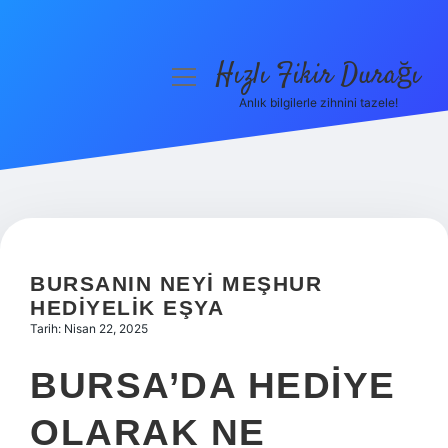
Hızlı Fikir Durağı
menüyü
aç
Anlık bilgilerle zihnini tazele!
Anasayfa
Gizlilik Politikası
Yasal Uyarı
Hakkımızda
BURSANIN NEYI MEŞHUR
HEDIYELIK EŞYA
Tarih: Nisan 22, 2025
BURSA’DA HEDIYE
OLARAK NE