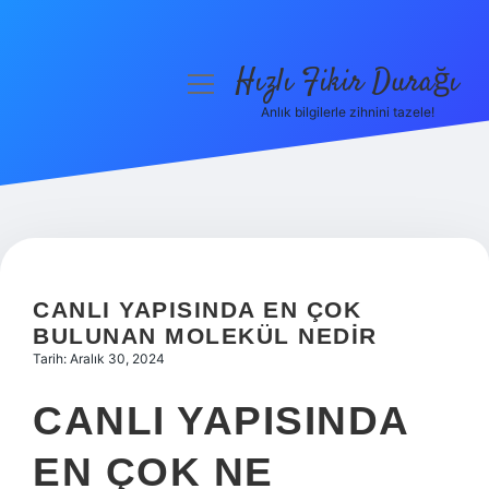
Hızlı Fikir Durağı
menüyü
aç
Anlık bilgilerle zihnini tazele!
Anasayfa
Gizlilik Politikası
Yasal Uyarı
Hakkımızda
CANLI YAPISINDA EN ÇOK
BULUNAN MOLEKÜL NEDIR
Tarih: Aralık 30, 2024
CANLI YAPISINDA
EN ÇOK NE