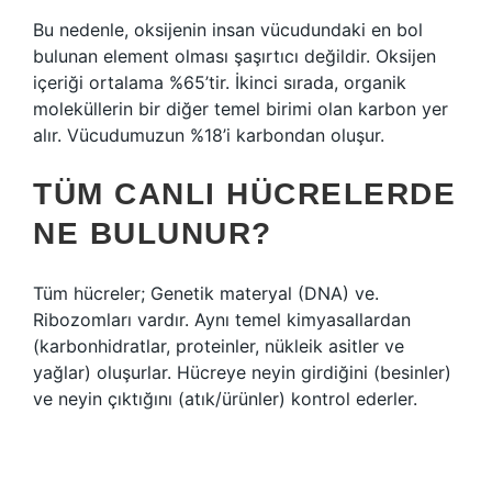
Bu nedenle, oksijenin insan vücudundaki en bol
bulunan element olması şaşırtıcı değildir. Oksijen
içeriği ortalama %65’tir. İkinci sırada, organik
moleküllerin bir diğer temel birimi olan karbon yer
alır. Vücudumuzun %18’i karbondan oluşur.
TÜM CANLI HÜCRELERDE
NE BULUNUR?
Tüm hücreler; Genetik materyal (DNA) ve.
Ribozomları vardır. Aynı temel kimyasallardan
(karbonhidratlar, proteinler, nükleik asitler ve
yağlar) oluşurlar. Hücreye neyin girdiğini (besinler)
ve neyin çıktığını (atık/ürünler) kontrol ederler.