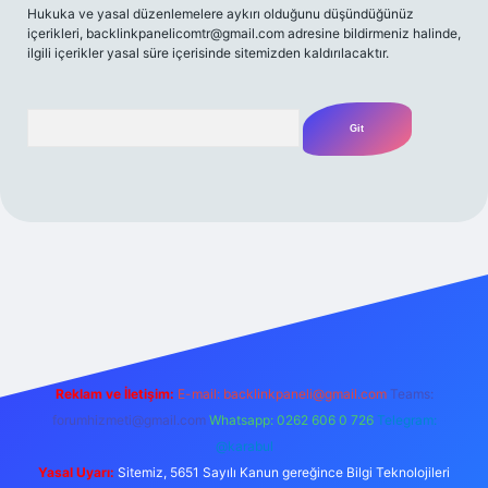
Hukuka ve yasal düzenlemelere aykırı olduğunu düşündüğünüz
içerikleri,
backlinkpanelicomtr@gmail.com
adresine bildirmeniz halinde,
ilgili içerikler yasal süre içerisinde sitemizden kaldırılacaktır.
Arama
texpergir.net
Reklam ve İletişim:
E-mail:
backlinkpaneli@gmail.com
Teams:
forumhizmeti@gmail.com
Whatsapp: 0262 606 0 726
Telegram:
@karabul
Yasal Uyarı:
Sitemiz, 5651 Sayılı Kanun gereğince Bilgi Teknolojileri