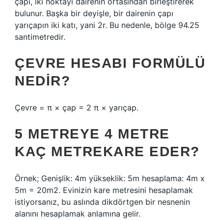
çapı, iki noktayı dairenin ortasından birleştirerek
bulunur. Başka bir deyişle, bir dairenin çapı
yarıçapın iki katı, yani 2r. Bu nedenle, bölge 94.25
santimetredir.
ÇEVRE HESABI FORMÜLÜ
NEDIR?
Çevre = π × çap = 2 π × yarıçap.
5 METREYE 4 METRE
KAÇ METREKARE EDER?
Örnek; Genişlik: 4m yükseklik: 5m hesaplama: 4m x
5m = 20m2. Evinizin kare metresini hesaplamak
istiyorsanız, bu aslında dikdörtgen bir nesnenin
alanını hesaplamak anlamına gelir.