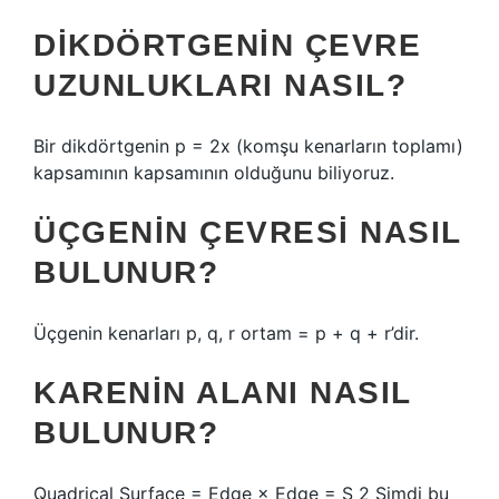
DIKDÖRTGENIN ÇEVRE
UZUNLUKLARI NASIL?
Bir dikdörtgenin p = 2x (komşu kenarların toplamı)
kapsamının kapsamının olduğunu biliyoruz.
ÜÇGENIN ÇEVRESI NASIL
BULUNUR?
Üçgenin kenarları p, q, r ortam = p + q + r’dir.
KARENIN ALANI NASIL
BULUNUR?
Quadrical Surface = Edge × Edge = S 2 Şimdi bu