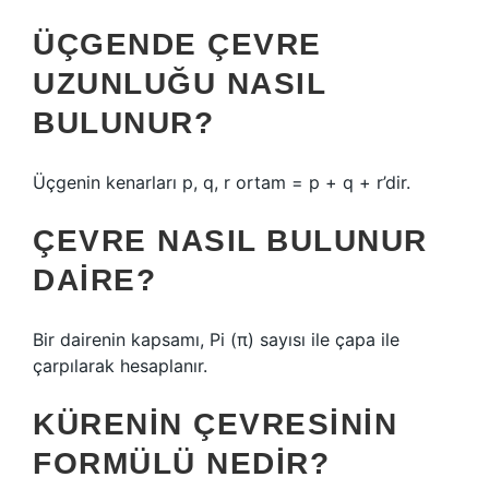
ÜÇGENDE ÇEVRE
UZUNLUĞU NASIL
BULUNUR?
Üçgenin kenarları p, q, r ortam = p + q + r’dir.
ÇEVRE NASIL BULUNUR
DAIRE?
Bir dairenin kapsamı, Pi (π) sayısı ile çapa ile
çarpılarak hesaplanır.
KÜRENIN ÇEVRESININ
FORMÜLÜ NEDIR?