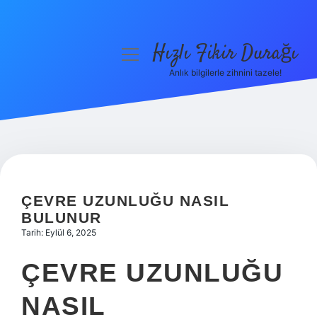
Hızlı Fikir Durağı
menüyü
aç
Anlık bilgilerle zihnini tazele!
Anasayfa
Gizlilik Politikası
Yasal Uyarı
Hakkımızda
ÇEVRE UZUNLUĞU NASIL
BULUNUR
Tarih: Eylül 6, 2025
ÇEVRE UZUNLUĞU
NASIL