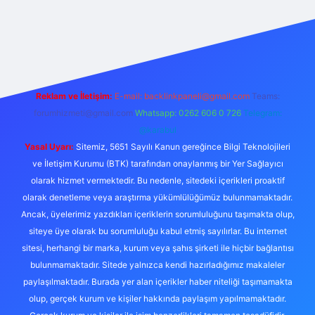
betexper yeni giriş
betexpergir.net
Reklam ve İletişim:
E-mail:
backlinkpaneli@gmail.com
Teams:
forumhizmeti@gmail.com
Whatsapp: 0262 606 0 726
Telegram:
@karabul
Yasal Uyarı:
Sitemiz, 5651 Sayılı Kanun gereğince Bilgi Teknolojileri
ve İletişim Kurumu (BTK) tarafından onaylanmış bir Yer Sağlayıcı
olarak hizmet vermektedir. Bu nedenle, sitedeki içerikleri proaktif
olarak denetleme veya araştırma yükümlülüğümüz bulunmamaktadır.
Ancak, üyelerimiz yazdıkları içeriklerin sorumluluğunu taşımakta olup,
siteye üye olarak bu sorumluluğu kabul etmiş sayılırlar. Bu internet
sitesi, herhangi bir marka, kurum veya şahıs şirketi ile hiçbir bağlantısı
bulunmamaktadır. Sitede yalnızca kendi hazırladığımız makaleler
paylaşılmaktadır. Burada yer alan içerikler haber niteliği taşımamakta
olup, gerçek kurum ve kişiler hakkında paylaşım yapılmamaktadır.