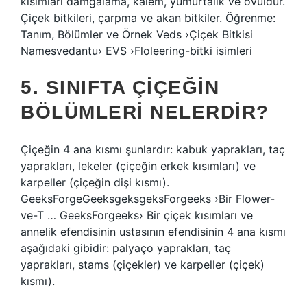
kısımları damgalama, kalem, yumurtalık ve ovüldür.
Çiçek bitkileri, çarpma ve akan bitkiler. Öğrenme:
Tanım, Bölümler ve Örnek Veds ›Çiçek Bitkisi
Namesvedantu› EVS ›Floleering-bitki isimleri
5. SINIFTA ÇIÇEĞIN
BÖLÜMLERI NELERDIR?
Çiçeğin 4 ana kısmı şunlardır: kabuk yaprakları, taç
yaprakları, lekeler (çiçeğin erkek kısımları) ve
karpeller (çiçeğin dişi kısmı).
GeeksForgeGeeksgeksgeksForgeeks ›Bir Flower-
ve-T … GeeksForgeeks› Bir çiçek kısımları ve
annelik efendisinin ustasının efendisinin 4 ana kısmı
aşağıdaki gibidir: palyaço yaprakları, taç
yaprakları, stams (çiçekler) ve karpeller (çiçek)
kısmı).