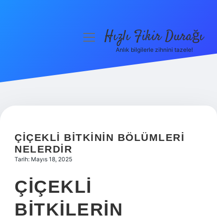
Hızlı Fikir Durağı
menüyü
aç
Anlık bilgilerle zihnini tazele!
Anasayfa
Gizlilik Politikası
Yasal Uyarı
Hakkımızda
ÇIÇEKLI BITKININ BÖLÜMLERI
NELERDIR
Tarih: Mayıs 18, 2025
ÇIÇEKLI
BITKILERIN