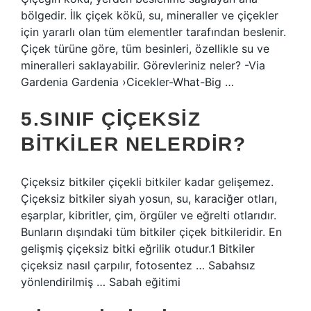
bölgedir. İlk çiçek kökü, su, mineraller ve çiçekler
için yararlı olan tüm elementler tarafından beslenir.
Çiçek türüne göre, tüm besinleri, özellikle su ve
mineralleri saklayabilir. Görevleriniz neler? -Via
Gardenia Gardenia ›Cicekler-What-Big …
5.SINIF ÇIÇEKSIZ
BITKILER NELERDIR?
Çiçeksiz bitkiler çiçekli bitkiler kadar gelişemez.
Çiçeksiz bitkiler siyah yosun, su, karaciğer otları,
eşarplar, kibritler, çim, örgüler ve eğrelti otlarıdır.
Bunların dışındaki tüm bitkiler çiçek bitkileridir. En
gelişmiş çiçeksiz bitki eğrilik otudur.1 Bitkiler
çiçeksiz nasıl çarpılır, fotosentez … Sabahsız
yönlendirilmiş … Sabah eğitimi