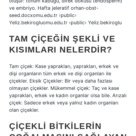
oluşur: tohum kabuğu, direk dokusu (endosperm)
ve embriyo. Hafta jeleratif orhan-obst-
seed.docxomu.edu.tr ›public›
Yeliz.bekirogluomu.edu.tr ›public› Yeliz.bekiroglu
TAM ÇIÇEĞIN ŞEKLI VE
KISIMLARI NELERDIR?
Tam çiçek: Kase yaprakları, yaprakları, erkek ve
dişi organların tüm erkek ve dişi organları ile
çiçekler. Eksik Çiçekler: Bir veya daha fazlası
olmayan çiçekler. Mükemmel çiçek: Taç ve kase
yaprakları, erkek ve kadın organlar olsa bile. Arızalı
çiçek: Sadece erkek veya yalnız kadın organları
olan çiçekler.
ÇIÇEKLI BITKILERIN