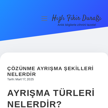
Hızlı Fikir Durağı
menüyü
aç
Anlık bilgilerle zihnini tazele!
Anasayfa
Gizlilik Politikası
Yasal Uyarı
Hakkımızda
ÇÖZÜNME AYRIŞMA ŞEKILLERI
NELERDIR
Tarih: Mart 17, 2025
AYRIŞMA TÜRLERI
NELERDIR?