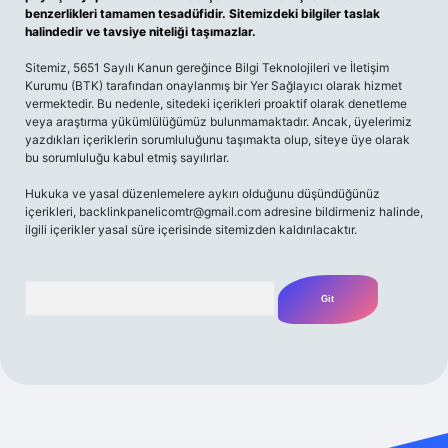
benzerlikleri tamamen tesadüfidir. Sitemizdeki bilgiler taslak
halindedir ve tavsiye niteliği taşımazlar.
Sitemiz, 5651 Sayılı Kanun gereğince Bilgi Teknolojileri ve İletişim
Kurumu (BTK) tarafından onaylanmış bir Yer Sağlayıcı olarak hizmet
vermektedir. Bu nedenle, sitedeki içerikleri proaktif olarak denetleme
veya araştırma yükümlülüğümüz bulunmamaktadır. Ancak, üyelerimiz
yazdıkları içeriklerin sorumluluğunu taşımakta olup, siteye üye olarak
bu sorumluluğu kabul etmiş sayılırlar.
Hukuka ve yasal düzenlemelere aykırı olduğunu düşündüğünüz
içerikleri,
backlinkpanelicomtr@gmail.com
adresine bildirmeniz halinde,
ilgili içerikler yasal süre içerisinde sitemizden kaldırılacaktır.
Arama
o
betexper yeni giriş
betexpergir.net