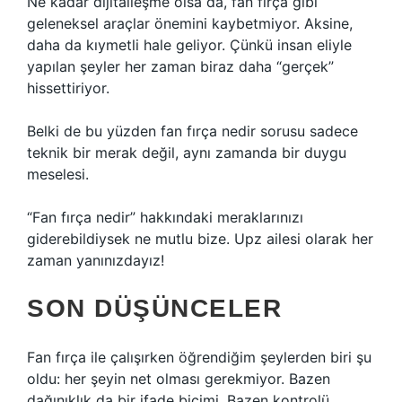
Ne kadar dijitalleşme olsa da, fan fırça gibi
geleneksel araçlar önemini kaybetmiyor. Aksine,
daha da kıymetli hale geliyor. Çünkü insan eliyle
yapılan şeyler her zaman biraz daha “gerçek”
hissettiriyor.
Belki de bu yüzden fan fırça nedir sorusu sadece
teknik bir merak değil, aynı zamanda bir duygu
meselesi.
“Fan fırça nedir” hakkındaki meraklarınızı
giderebildiysek ne mutlu bize. Upz ailesi olarak her
zaman yanınızdayız!
SON DÜŞÜNCELER
Fan fırça ile çalışırken öğrendiğim şeylerden biri şu
oldu: her şeyin net olması gerekmiyor. Bazen
dağınıklık da bir ifade biçimi. Bazen kontrolü