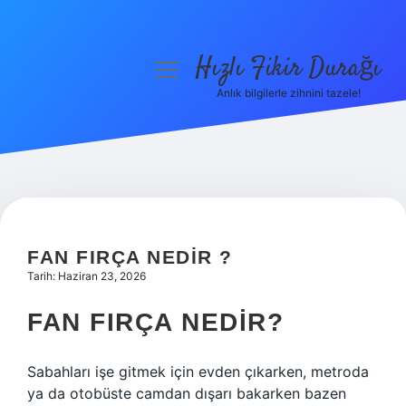
Hızlı Fikir Durağı
menüyü
aç
Anlık bilgilerle zihnini tazele!
Anasayfa
Gizlilik Politikası
Yasal Uyarı
Hakkımızda
FAN FIRÇA NEDIR ?
Tarih: Haziran 23, 2026
FAN FIRÇA NEDIR?
Sabahları işe gitmek için evden çıkarken, metroda
ya da otobüste camdan dışarı bakarken bazen