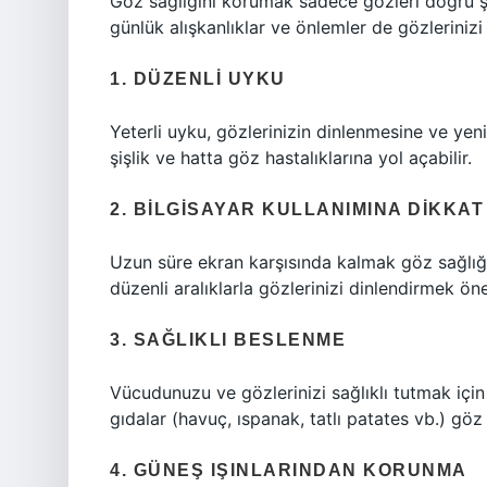
Göz sağlığını korumak sadece gözleri doğru şe
günlük alışkanlıklar ve önlemler de gözlerinizi 
1. DÜZENLI UYKU
Yeterli uyku, gözlerinizin dinlenmesine ve yen
şişlik ve hatta göz hastalıklarına yol açabilir.
2. BILGISAYAR KULLANIMINA DIKKAT
Uzun süre ekran karşısında kalmak göz sağlığın
düzenli aralıklarla gözlerinizi dinlendirmek öne
3. SAĞLIKLI BESLENME
Vücudunuzu ve gözlerinizi sağlıklı tutmak için
gıdalar (havuç, ıspanak, tatlı patates vb.) göz sa
4. GÜNEŞ IŞINLARINDAN KORUNMA