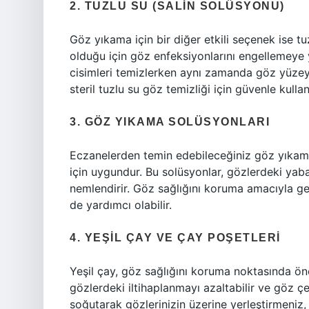
2. TUZLU SU (SALIN SOLÜSYONU)
Göz yıkama için bir diğer etkili seçenek ise tu
olduğu için göz enfeksiyonlarını engellemeye 
cisimleri temizlerken aynı zamanda göz yüzey
steril tuzlu su göz temizliği için güvenle kullanı
3. GÖZ YIKAMA SOLÜSYONLARI
Eczanelerden temin edebileceğiniz göz yıkama 
için uygundur. Bu solüsyonlar, gözlerdeki ya
nemlendirir. Göz sağlığını koruma amacıyla geli
de yardımcı olabilir.
4. YEŞIL ÇAY VE ÇAY POŞETLERI
Yeşil çay, göz sağlığını koruma noktasında önem
gözlerdeki iltihaplanmayı azaltabilir ve göz çev
soğutarak gözlerinizin üzerine yerleştirmeniz