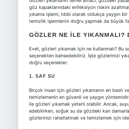
Gözleri yıkamanın temel amacı, gözdeki yabanc
göz kapaklarındaki enfeksiyon riskini azalt
yıkama işlemi, tıbbi olarak oldukça yaygın bi
temizlik işlemlerini doğru yapmak da büyük far
GÖZLER NE ILE YIKANMALI?
Evet, gözleri yıkamak için ne kullanmalı? Bu s
seçenekten bahsedebiliriz. İşte gözlerinizi yı
doğru seçenekler:
1. SAF SU
Birçok insan için gözleri yıkamanın en basit v
temizlemenin en güvenli ve yaygın yöntemidir.
ile gözleri yıkamak yeterli olabilir. Ancak, suy
edebilirken, soğuk su da gözdeki kan damarların
gözlerinizi rahatlatmak ve temizlemek için idea