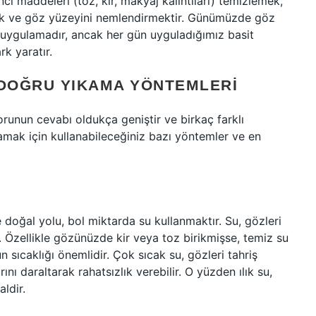
ı maddeleri (toz, kir, makyaj kalıntıları) temizlemek,
mak ve göz yüzeyini nemlendirmektir. Günümüzde göz
r uygulamadır, ancak her gün uyguladığımız basit
k yaratır.
 DOĞRU YIKAMA YÖNTEMLERI
orunun cevabı oldukça geniştir ve birkaç farklı
kamak için kullanabileceğiniz bazı yöntemler ve en
e doğal yolu, bol miktarda su kullanmaktır. Su, gözleri
 Özellikle gözünüzde kir veya toz birikmişse, temiz su
un sıcaklığı önemlidir. Çok sıcak su, gözleri tahriş
ı daraltarak rahatsızlık verebilir. O yüzden ılık su,
ldir.