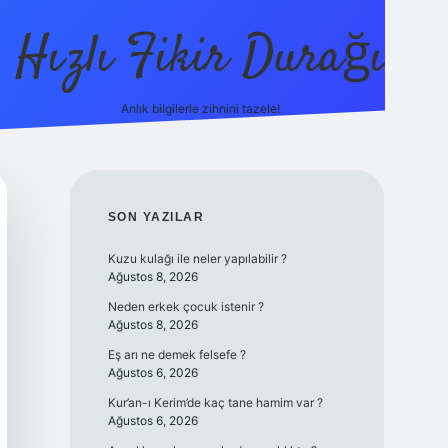
Hızlı Fikir Durağı
Anlık bilgilerle zihnini tazele!
ilbet casino
betexp
SIDEBAR
SON YAZILAR
Kuzu kulağı ile neler yapılabilir ?
Ağustos 8, 2026
Neden erkek çocuk istenir ?
Ağustos 8, 2026
Eş arı ne demek felsefe ?
Ağustos 6, 2026
Kur’an-ı Kerim’de kaç tane hamim var ?
Ağustos 6, 2026