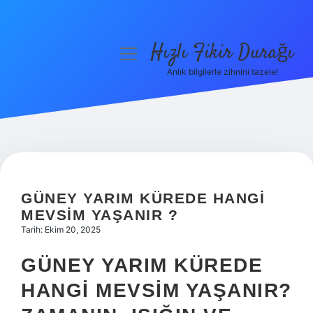
Hızlı Fikir Durağı
menüyü
aç
Anlık bilgilerle zihnini tazele!
Anasayfa
Gizlilik Politikası
Yasal Uyarı
Hakkımızda
GÜNEY YARIM KÜREDE HANGI
MEVSIM YAŞANIR ?
Tarih: Ekim 20, 2025
GÜNEY YARIM KÜREDE
HANGI MEVSIM YAŞANIR?