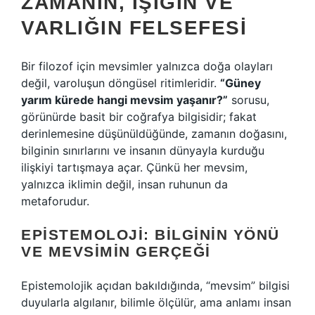
ZAMANIN, IŞIĞIN VE
VARLIĞIN FELSEFESI
Bir filozof için mevsimler yalnızca doğa olayları
değil, varoluşun döngüsel ritimleridir.
“Güney
yarım kürede hangi mevsim yaşanır?”
sorusu,
görünürde basit bir coğrafya bilgisidir; fakat
derinlemesine düşünüldüğünde, zamanın doğasını,
bilginin sınırlarını ve insanın dünyayla kurduğu
ilişkiyi tartışmaya açar. Çünkü her mevsim,
yalnızca iklimin değil, insan ruhunun da
metaforudur.
EPISTEMOLOJI: BILGININ YÖNÜ
VE MEVSIMIN GERÇEĞI
Epistemolojik açıdan bakıldığında, “mevsim” bilgisi
duyularla algılanır, bilimle ölçülür, ama anlamı insan