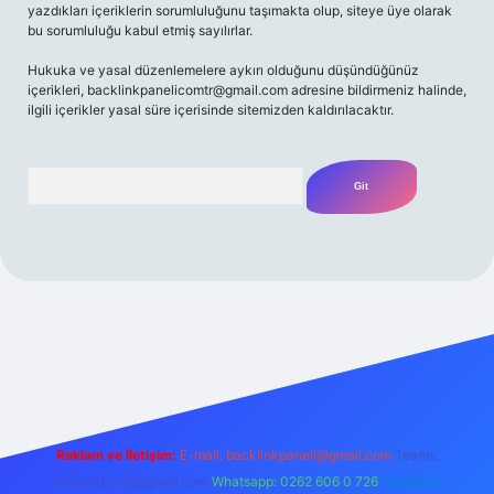
yazdıkları içeriklerin sorumluluğunu taşımakta olup, siteye üye olarak
bu sorumluluğu kabul etmiş sayılırlar.
Hukuka ve yasal düzenlemelere aykırı olduğunu düşündüğünüz
içerikleri,
backlinkpanelicomtr@gmail.com
adresine bildirmeniz halinde,
ilgili içerikler yasal süre içerisinde sitemizden kaldırılacaktır.
Arama
etexper yeni giriş
betexpergir.net
Reklam ve İletişim:
E-mail:
backlinkpaneli@gmail.com
Teams:
forumhizmeti@gmail.com
Whatsapp: 0262 606 0 726
Telegram: