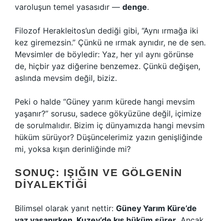
varoluşun temel yasasıdır —
denge
.
Filozof Herakleitos’un dediği gibi, “Aynı ırmağa iki
kez giremezsin.” Çünkü ne ırmak aynıdır, ne de sen.
Mevsimler de böyledir: Yaz, her yıl aynı görünse
de, hiçbir yaz diğerine benzemez. Çünkü değişen,
aslında mevsim değil, biziz.
Peki o halde “Güney yarım kürede hangi mevsim
yaşanır?” sorusu, sadece gökyüzüne değil, içimize
de sorulmalıdır. Bizim iç dünyamızda hangi mevsim
hüküm sürüyor? Düşüncelerimiz yazın genişliğinde
mi, yoksa kışın derinliğinde mi?
SONUÇ: IŞIĞIN VE GÖLGENIN
DIYALEKTIĞI
Bilimsel olarak yanıt nettir:
Güney Yarım Küre’de
yaz yaşanırken, Kuzey’de kış hüküm sürer
. Ancak