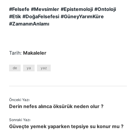
#Felsefe
#Mevsimler
#Epistemoloji
#Ontoloji
#Etik
#DoğaFelsefesi
#GüneyYarımKüre
#ZamanınAnlamı
Tarih:
Makaleler
de
ya
yaz
Önceki Yazı
Derin nefes alınca öksürük neden olur ?
Sonraki Yazı
Güveçte yemek yaparken tepsiye su konur mu ?