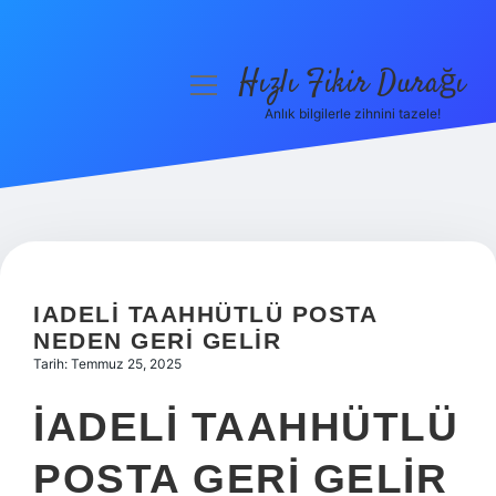
Hızlı Fikir Durağı
menüyü
aç
Anlık bilgilerle zihnini tazele!
Anasayfa
Gizlilik Politikası
Yasal Uyarı
Hakkımızda
IADELI TAAHHÜTLÜ POSTA
NEDEN GERI GELIR
Tarih: Temmuz 25, 2025
İADELI TAAHHÜTLÜ
POSTA GERI GELIR