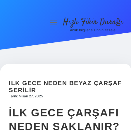
Hızlı Fikir Durağı
menüyü
aç
Anlık bilgilerle zihnini tazele!
Anasayfa
Gizlilik Politikası
Yasal Uyarı
Hakkımızda
ILK GECE NEDEN BEYAZ ÇARŞAF
SERILIR
Tarih: Nisan 27, 2025
İLK GECE ÇARŞAFI
NEDEN SAKLANIR?