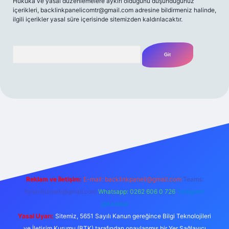
Hukuka ve yasal düzenlemelere aykırı olduğunu düşündüğünüz
içerikleri,
backlinkpanelicomtr@gmail.com
adresine bildirmeniz halinde,
ilgili içerikler yasal süre içerisinde sitemizden kaldırılacaktır.
Arama
betexpergir.net
Reklam ve İletişim:
E-mail:
backlinkpaneli@gmail.com
Teams:
forumhizmeti@gmail.com
Whatsapp: 0262 606 0 726
Telegram:
@karabul
Yasal Uyarı:
Sitemiz, 5651 Sayılı Kanun gereğince Bilgi Teknolojileri
ve İletişim Kurumu (BTK) tarafından onaylanmış bir Yer Sağlayıcı