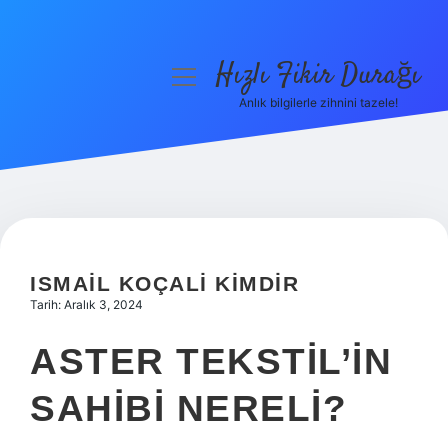
Hızlı Fikir Durağı
menüyü
aç
Anlık bilgilerle zihnini tazele!
Anasayfa
Gizlilik Politikası
Yasal Uyarı
Hakkımızda
ISMAIL KOÇALI KIMDIR
Tarih: Aralık 3, 2024
ASTER TEKSTIL’IN
SAHIBI NERELI?