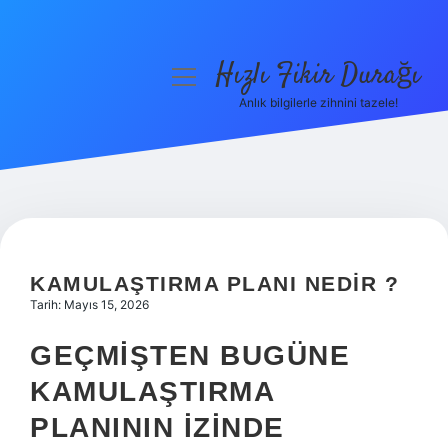
Hızlı Fikir Durağı
menüyü
aç
Anlık bilgilerle zihnini tazele!
Anasayfa
Gizlilik Politikası
Yasal Uyarı
Hakkımızda
KAMULAŞTIRMA PLANI NEDIR ?
Tarih: Mayıs 15, 2026
GEÇMIŞTEN BUGÜNE
KAMULAŞTIRMA
PLANININ İZINDE