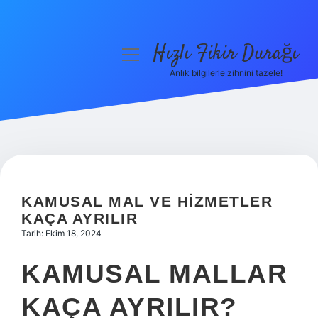
Hızlı Fikir Durağı
menüyü
aç
Anlık bilgilerle zihnini tazele!
Anasayfa
Gizlilik Politikası
Yasal Uyarı
Hakkımızda
KAMUSAL MAL VE HIZMETLER
KAÇA AYRILIR
Tarih: Ekim 18, 2024
KAMUSAL MALLAR
KAÇA AYRILIR?