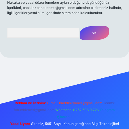
Hukuka ve yasal düzenlemelere aykırı olduğunu düşündüğünüz
içerikleri,
backlinkpanelicomtr@gmail.com
adresine bildirmeniz halinde,
ilgili içerikler yasal süre içerisinde sitemizden kaldırılacaktır.
Arama
texper yeni giriş
betexpergir.net
Reklam ve İletişim:
E-mail:
backlinkpaneli@gmail.com
Teams:
forumhizmeti@gmail.com
Whatsapp: 0262 606 0 726
Telegram:
@karabul
Yasal Uyarı:
Sitemiz, 5651 Sayılı Kanun gereğince Bilgi Teknolojileri