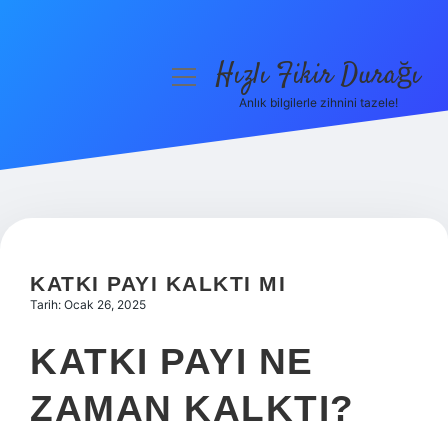
Hızlı Fikir Durağı
menüyü
aç
Anlık bilgilerle zihnini tazele!
Anasayfa
Gizlilik Politikası
Yasal Uyarı
Hakkımızda
KATKI PAYI KALKTI MI
Tarih: Ocak 26, 2025
KATKI PAYI NE
ZAMAN KALKTI?