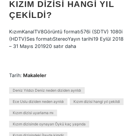
KIZIM DIZISI HANGI YIL
ÇEKILDI?
KızımKanalTV8Görüntü formatı576i (SDTV) 1080i
(HDTV)Ses formatıStereoYayın tarihi19 Eylül 2018
– 31 Mayıs 201920 satır daha
Tarih:
Makaleler
Deniz Yıldızı Deniz neden diziden ayrıldı
Ece Uslu diziden neden ayrıldı
Kızım dizisi hangi yıl çekildi
Kızım dizisi uyarlama mı
Kızım dizisinde oynayan Öykü kaç yaşında
Kızım dizisindeki İlayda kimdir