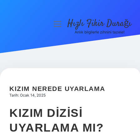
Hızlı Fikir Durağı
menüyü
aç
Anlık bilgilerle zihnini tazele!
Anasayfa
Gizlilik Politikası
Yasal Uyarı
Hakkımızda
KIZIM NEREDE UYARLAMA
Tarih: Ocak 14, 2025
KIZIM DIZISI
UYARLAMA MI?