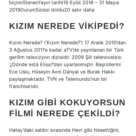
biçimiStereoYayın tarihi19 Eylül 2018 – 31 Mayıs
2019DurumSüresi doldu20 satır daha
KIZIM NEREDE VIKIPEDI?
Kızım Nerede? (‘Kızım Nerede?’) 17 Aralık 2010’dan
3 Ağustos 2011’e kadar aTV’de yayınlanan bir Türk
gerilim televizyon dizisidir. 2009 Şili telenovela’sı
‘¿Dónde está Elisa?’dan uyarlanmıştır. Başrollerini
Ece Uslu, Hüseyin Avni Danyal ve Burak Hakkı
paylaşmaktadır. TVN ve Telemundo’nun bir
franchise’ıdır.
KIZIM GIBI KOKUYORSUN
FILMI NEREDE ÇEKILDI?
Hatay’daki saldırı sırasında Hevi gibi hissettiğini,