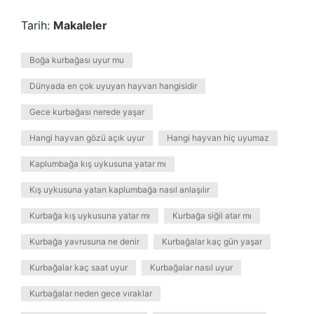
Tarih:
Makaleler
Boğa kurbağası uyur mu
Dünyada en çok uyuyan hayvan hangisidir
Gece kurbağası nerede yaşar
Hangi hayvan gözü açık uyur
Hangi hayvan hiç uyumaz
Kaplumbağa kış uykusuna yatar mı
Kış uykusuna yatan kaplumbağa nasıl anlaşılır
Kurbağa kış uykusuna yatar mı
Kurbağa siğil atar mı
Kurbağa yavrusuna ne denir
Kurbağalar kaç gün yaşar
Kurbağalar kaç saat uyur
Kurbağalar nasıl uyur
Kurbağalar neden gece vıraklar