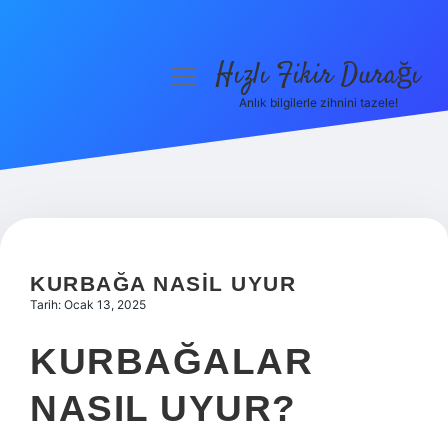
Hızlı Fikir Durağı
menüyü
aç
Anlık bilgilerle zihnini tazele!
Anasayfa
Gizlilik Politikası
Yasal Uyarı
Hakkımızda
KURBAĞA NASIL UYUR
Tarih: Ocak 13, 2025
KURBAĞALAR
NASIL UYUR?