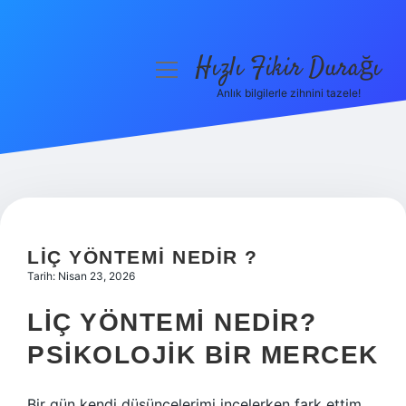
Hızlı Fikir Durağı
menüyü
aç
Anlık bilgilerle zihnini tazele!
Anasayfa
Gizlilik Politikası
Yasal Uyarı
Hakkımızda
LIÇ YÖNTEMI NEDIR ?
Tarih: Nisan 23, 2026
LIÇ YÖNTEMI NEDIR?
PSIKOLOJIK BIR MERCEK
Bir gün kendi düşüncelerimi incelerken fark ettim