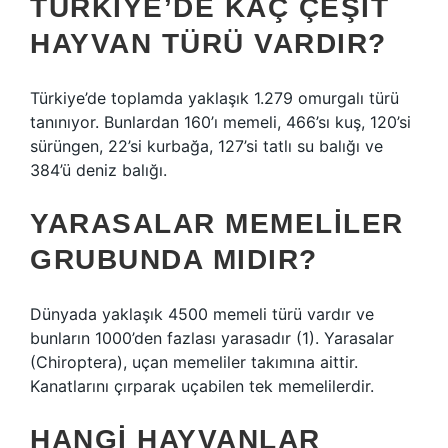
TÜRKIYE’DE KAÇ ÇEŞIT
HAYVAN TÜRÜ VARDIR?
Türkiye’de toplamda yaklaşık 1.279 omurgalı türü
tanınıyor. Bunlardan 160’ı memeli, 466’sı kuş, 120’si
sürüngen, 22’si kurbağa, 127’si tatlı su balığı ve
384’ü deniz balığı.
YARASALAR MEMELILER
GRUBUNDA MIDIR?
Dünyada yaklaşık 4500 memeli türü vardır ve
bunların 1000’den fazlası yarasadır (1). Yarasalar
(Chiroptera), uçan memeliler takımına aittir.
Kanatlarını çırparak uçabilen tek memelilerdir.
HANGI HAYVANLAR