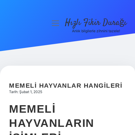
Hızlı Fikir Durağı
menüyü
aç
Anlık bilgilerle zihnini tazele!
Anasayfa
Gizlilik Politikası
Yasal Uyarı
Hakkımızda
MEMELI HAYVANLAR HANGILERI
Tarih: Şubat 1, 2025
MEMELI
HAYVANLARIN