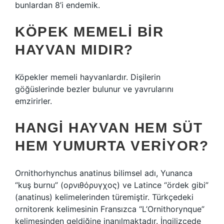
bunlardan 8’i endemik.
KÖPEK MEMELI BIR
HAYVAN MIDIR?
Köpekler memeli hayvanlardır. Dişilerin
göğüslerinde bezler bulunur ve yavrularını
emzirirler.
HANGI HAYVAN HEM SÜT
HEM YUMURTA VERIYOR?
Ornithorhynchus anatinus bilimsel adı, Yunanca
“kuş burnu” (ορνιθόρυγχος) ve Latince “ördek gibi”
(anatinus) kelimelerinden türemiştir. Türkçedeki
ornitorenk kelimesinin Fransızca “L’Ornithorynque”
kelimesinden geldiğine inanılmaktadır. İngilizcede