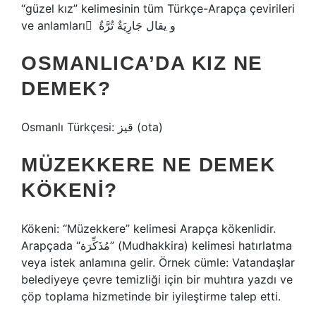
“güzel kız” kelimesinin tüm Türkçe-Arapça çevirileri
ve anlamları ٌ و يقال جَارِيَةٌ تُرَّةٌ
OSMANLICA’DA KIZ NE
DEMEK?
Osmanlı Türkçesi: قیز‎ (ota)
MÜZEKKERE NE DEMEK
KÖKENI?
Kökeni: “Müzekkere” kelimesi Arapça kökenlidir.
Arapçada “مُذَكِّرَة” (Mudhakkira) kelimesi hatırlatma
veya istek anlamına gelir. Örnek cümle: Vatandaşlar
belediyeye çevre temizliği için bir muhtıra yazdı ve
çöp toplama hizmetinde bir iyileştirme talep etti.