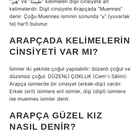
“هِيَ” ve “طَبِيبَةٌ” kelimeleri dişil cinsiyete ait
kelimelerdir. Dişil cinsiyete Arapçada “Muennes”
denir. Çoğu Muennes isminin sonunda “ة” (yuvarlak
te) harfi bulunur.
ARAPÇADA KELIMELERIN
CINSIYETI VAR MI?
İsimler iki şekilde çoğul yapılabilir: düzenli çoğul ve
düzensiz çoğul. DÜZENLİ ÇOKLUK (Cem’-i Sâlim):
Arapça isimlerde bir cinsiyet (erkek-dişi) vardır.
Erkek (eril) isimlere eril isimler, dişi (dişil) isimlere
ise muennes isimler denir.
ARAPÇA GÜZEL KIZ
NASIL DENIR?