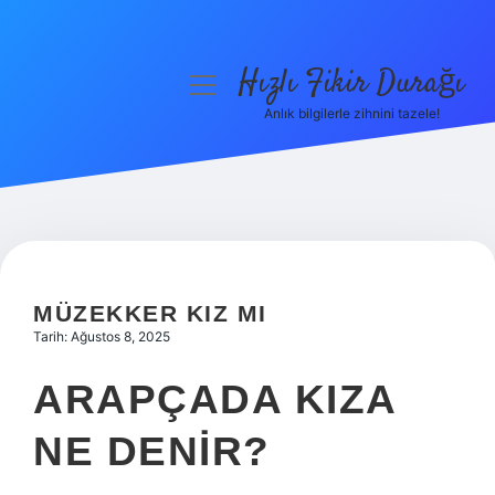
Hızlı Fikir Durağı
menüyü
aç
Anlık bilgilerle zihnini tazele!
Anasayfa
Gizlilik Politikası
Yasal Uyarı
Hakkımızda
MÜZEKKER KIZ MI
Tarih: Ağustos 8, 2025
ARAPÇADA KIZA
NE DENIR?