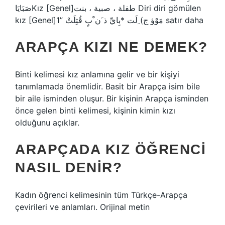
صَبَايَاKız [Genel]طفلة ، صبية ، بنت Diri diri gömülen
kız [Genel]مَوْؤ ج) ِلَت *بِايِّ ذ َن ْبٍ قُتِلَتْ ”1 satır daha
ARAPÇA KIZI NE DEMEK?
Binti kelimesi kız anlamına gelir ve bir kişiyi
tanımlamada önemlidir. Basit bir Arapça isim bile
bir aile isminden oluşur. Bir kişinin Arapça isminden
önce gelen binti kelimesi, kişinin kimin kızı
olduğunu açıklar.
ARAPÇADA KIZ ÖĞRENCI
NASIL DENIR?
Kadın öğrenci kelimesinin tüm Türkçe-Arapça
çevirileri ve anlamları. Orijinal metin