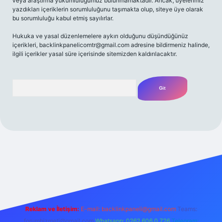
veya araştırma yükümlülüğümüz bulunmamaktadır. Ancak, üyelerimiz
yazdıkları içeriklerin sorumluluğunu taşımakta olup, siteye üye olarak
bu sorumluluğu kabul etmiş sayılırlar.
Hukuka ve yasal düzenlemelere aykırı olduğunu düşündüğünüz
içerikleri,
backlinkpanelicomtr@gmail.com
adresine bildirmeniz halinde,
ilgili içerikler yasal süre içerisinde sitemizden kaldırılacaktır.
Arama
o
betexper yeni giriş
betexpergir.net
Reklam ve İletişim:
E-mail:
backlinkpaneli@gmail.com
Teams:
forumhizmeti@gmail.com
Whatsapp: 0262 606 0 726
Telegram: