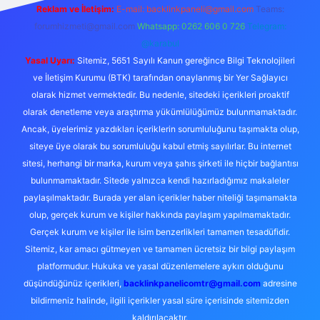
Reklam ve İletişim:
E-mail:
backlinkpaneli@gmail.com
Teams:
forumhizmeti@gmail.com
Whatsapp: 0262 606 0 726
Telegram:
@karabul
Yasal Uyarı:
Sitemiz, 5651 Sayılı Kanun gereğince Bilgi Teknolojileri
ve İletişim Kurumu (BTK) tarafından onaylanmış bir Yer Sağlayıcı
olarak hizmet vermektedir. Bu nedenle, sitedeki içerikleri proaktif
olarak denetleme veya araştırma yükümlülüğümüz bulunmamaktadır.
Ancak, üyelerimiz yazdıkları içeriklerin sorumluluğunu taşımakta olup,
siteye üye olarak bu sorumluluğu kabul etmiş sayılırlar. Bu internet
sitesi, herhangi bir marka, kurum veya şahıs şirketi ile hiçbir bağlantısı
bulunmamaktadır. Sitede yalnızca kendi hazırladığımız makaleler
paylaşılmaktadır. Burada yer alan içerikler haber niteliği taşımamakta
olup, gerçek kurum ve kişiler hakkında paylaşım yapılmamaktadır.
Gerçek kurum ve kişiler ile isim benzerlikleri tamamen tesadüfidir.
Sitemiz, kar amacı gütmeyen ve tamamen ücretsiz bir bilgi paylaşım
platformudur. Hukuka ve yasal düzenlemelere aykırı olduğunu
düşündüğünüz içerikleri,
backlinkpanelicomtr@gmail.com
adresine
bildirmeniz halinde, ilgili içerikler yasal süre içerisinde sitemizden
kaldırılacaktır.