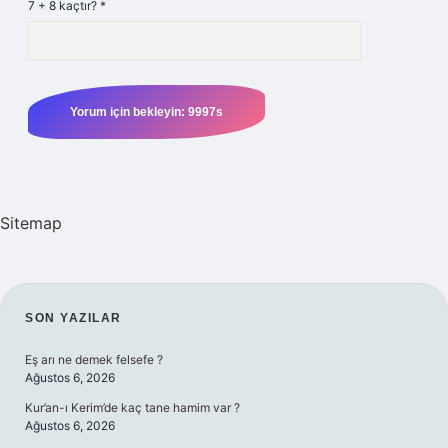
7 + 8 kaçtır?
*
Sitemap
SIDEBAR
SON YAZILAR
Eş arı ne demek felsefe ?
Ağustos 6, 2026
Kur’an-ı Kerim’de kaç tane hamim var ?
Ağustos 6, 2026