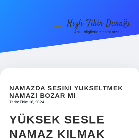
Hızlı Fikir Durağı
menüyü
aç
Anlık bilgilerle zihnini tazele!
Anasayfa
Gizlilik Politikası
Yasal Uyarı
Hakkımızda
NAMAZDA SESINI YÜKSELTMEK
NAMAZI BOZAR MI
Tarih: Ekim 16, 2024
YÜKSEK SESLE
NAMAZ KILMAK