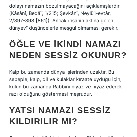
dolayı namazın bozulmayacağını açıklamışlardır
(Kâsânî, Bedâî’, 1/215; Şevkânî, Neylü’l-evtâr,
2/397-398 [861]). Ancak insanın aklına gelen
dünyevî düşüncelerle meşgul olmaması gerekir.
ÖĞLE VE IKINDI NAMAZI
NEDEN SESSIZ OKUNUR?
Kalp bu zamanda dünya işlerinden uzaktır. Bu
sebeple, kalp, dil ve kulaklar kıraate uyduğu için,
kulun bu zamanda Rabbini niyaz ve niyaz ederek
razı olduğunu göstermesi meşrudur.
YATSI NAMAZI SESSIZ
KILDIRILIR MI?