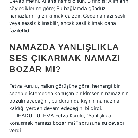
Cevap metni. Allah’a hamd olsun. Birincisi: Alimlerin
söylediklerine göre; Bu bağlamda gündüz
namazlarını gizli kılmak caizdir. Gece namazı sesli
veya sessiz kılınabilir, ancak sesli kılmak daha
faziletlidir.
NAMAZDA YANLIŞLIKLA
SES ÇIKARMAK NAMAZI
BOZAR MI?
Fetva Kurulu, halkın görüşüne göre, herhangi bir
sebeple istemeden konuşan bir kimsenin namazının
bozulmayacağını, bu durumda kişinin namazına
kaldığı yerden devam edeceğini bildirdi.
İTTİHADÜL ULEMA Fetva Kurulu, “Yanlışlıkla
konuşmak namazı bozar mı?” sorusuna şu cevabı
verdi.