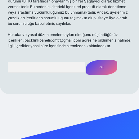
Kurumu (BTK) tarafından onaylanmış bir Yer Sağlayıcı olarak hizmet
vermektedir. Bu nedenle, sitedeki içerikleri proaktif olarak denetleme
veya araştırma yükümlülüğümüz bulunmamaktadır. Ancak, üyelerimiz
yazdıkları içeriklerin sorumluluğunu taşımakta olup, siteye üye olarak
bu sorumluluğu kabul etmiş sayılırlar.
Hukuka ve yasal düzenlemelere aykırı olduğunu düşündüğünüz
içerikleri,
backlinkpanelicomtr@gmail.com
adresine bildirmeniz halinde,
ilgili içerikler yasal süre içerisinde sitemizden kaldırılacaktır.
Arama
expergir.net