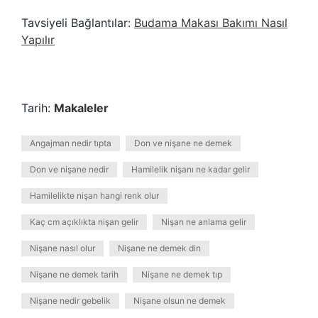
Tavsiyeli Bağlantılar:
Budama Makası Bakımı Nasıl
Yapılır
Tarih:
Makaleler
Angajman nedir tıpta
Don ve nişane ne demek
Don ve nişane nedir
Hamilelik nişanı ne kadar gelir
Hamilelikte nişan hangi renk olur
Kaç cm açıklıkta nişan gelir
Nişan ne anlama gelir
Nişane nasıl olur
Nişane ne demek din
Nişane ne demek tarih
Nişane ne demek tıp
Nişane nedir gebelik
Nişane olsun ne demek