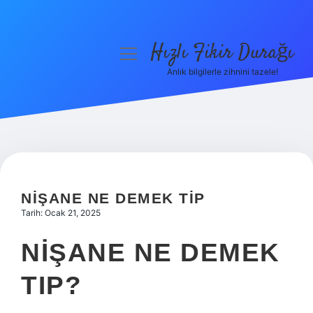
Hızlı Fikir Durağı
menüyü
aç
Anlık bilgilerle zihnini tazele!
Anasayfa
Gizlilik Politikası
Yasal Uyarı
Hakkımızda
NIŞANE NE DEMEK TIP
Tarih: Ocak 21, 2025
NIŞANE NE DEMEK
TIP?