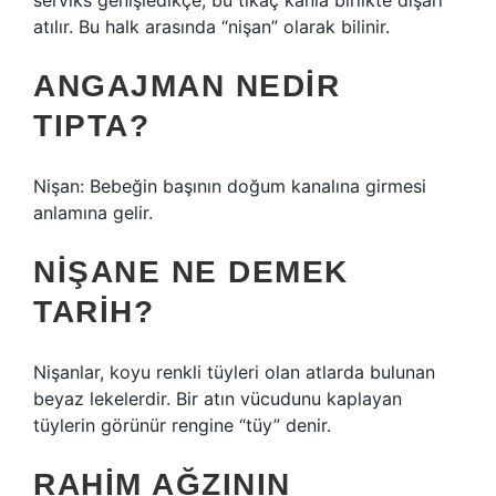
serviks genişledikçe, bu tıkaç kanla birlikte dışarı
atılır. Bu halk arasında “nişan” olarak bilinir.
ANGAJMAN NEDIR
TIPTA?
Nişan: Bebeğin başının doğum kanalına girmesi
anlamına gelir.
NIŞANE NE DEMEK
TARIH?
Nişanlar, koyu renkli tüyleri olan atlarda bulunan
beyaz lekelerdir. Bir atın vücudunu kaplayan
tüylerin görünür rengine “tüy” denir.
RAHIM AĞZININ