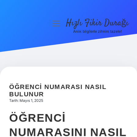
Hızlı Fikir Durağı
menüyü
aç
Anlık bilgilerle zihnini tazele!
Anasayfa
Gizlilik Politikası
Yasal Uyarı
Hakkımızda
ÖĞRENCI NUMARASI NASIL
BULUNUR
Tarih: Mayıs 1, 2025
ÖĞRENCI
NUMARASINI NASIL