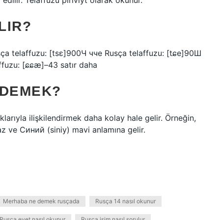
edilir. Telaffuzu pirivıyt olarak okunur.
LIR?
 telaffuzu: [tsɛ]900Ч чче Rusça telaffuzu: [tɕe]90Ш
fuzu: [ɕɕæ]–43 satır daha
 DEMEK?
klarıyla ilişkilendirmek daha kolay hale gelir. Örneğin,
z ve Синий (siniy) mavi anlamına gelir.
Merhaba ne demek rusçada
Rusça 14 nasıl okunur
Rusça evet nasıl okunur
Rusça isim nasıl sorulur