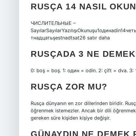
RUSÇA 14 NASIL OKU
ЧИСЛИТЕЛЬНЫЕ –
SayılarSayılarYazılışıOkunuşu1одинadin14ч
тнадцатьşestnadtsat26 satır daha
RUSÇADA 3 NE DEMEK
0: boş = boş. 1: один = odin. 2: çift = dva. 3:
RUSÇA ZOR MU?
Rusça dünyanın en zor dillerinden biridir. Rusç
öğrenmek istemezler. Ancak bir dili öğrenmek 
gereken süre kişiden kişiye değişir.
GÜNAYDIN NE DEMEK 