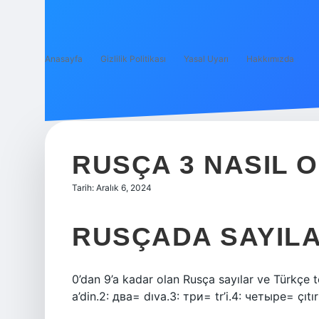
Anasayfa
Gizlilik Politikası
Yasal Uyarı
Hakkımızda
RUSÇA 3 NASIL 
Tarih: Aralık 6, 2024
RUSÇADA SAYILA
0’dan 9’a kadar olan Rusça sayılar ve Türkçe te
a’din.2: два= dıva.3: три= tr’i.4: четыре= çıtı