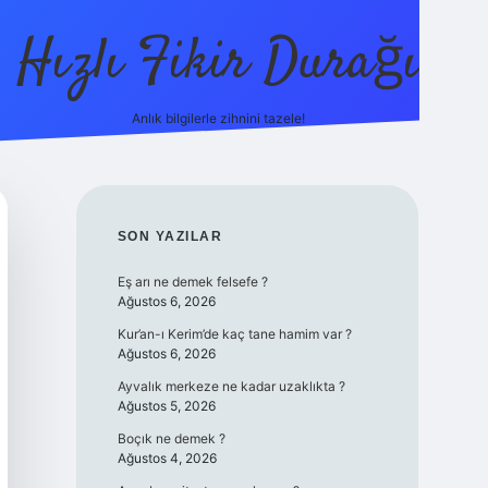
Hızlı Fikir Durağı
Anlık bilgilerle zihnini tazele!
ilbet casino
b
SIDEBAR
SON YAZILAR
Eş arı ne demek felsefe ?
Ağustos 6, 2026
Kur’an-ı Kerim’de kaç tane hamim var ?
Ağustos 6, 2026
Ayvalık merkeze ne kadar uzaklıkta ?
Ağustos 5, 2026
Boçık ne demek ?
Ağustos 4, 2026