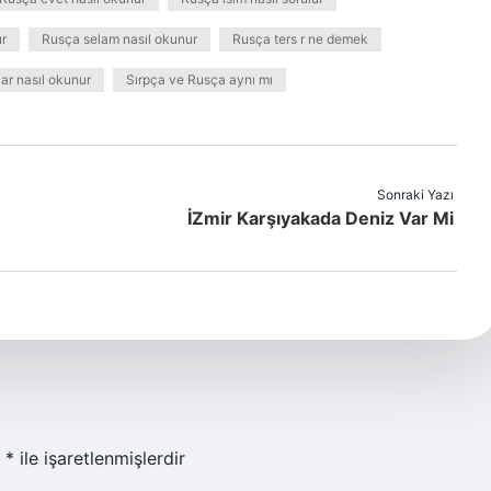
r
Rusça selam nasıl okunur
Rusça ters r ne demek
ar nasıl okunur
Sırpça ve Rusça aynı mı
Sonraki Yazı
İZmir Karşıyakada Deniz Var Mi
r
*
ile işaretlenmişlerdir