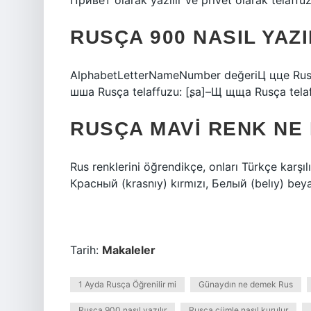
Привет olarak yazılır ve privet olarak telaffuz 
RUSÇA 900 NASIL YAZI
AlphabetLetterNameNumber değeriЦ цце Rusça
шша Rusça telaffuzu: [ʂa]–Щ щща Rusça telaf
RUSÇA MAVI RENK NE
Rus renklerini öğrendikçe, onları Türkçe karşılı
Красный (krasnıy) kırmızı, Белый (belıy) beya
Tarih:
Makaleler
1 Ayda Rusça Öğrenilir mi
Günaydın ne demek Rus
Rusça 900 nasıl yazılır
Rusça cümle nasıl kurulur