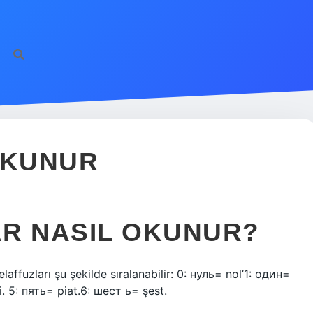
OKUNUR
R NASIL OKUNUR?
laffuzları şu şekilde sıralanabilir: 0: нуль= nol’1: один=
ri. 5: пять= piat.6: шест ь= şest.