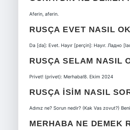
Aferin, aferin.
RUSÇA EVET NASIL O
Da [da]: Evet. Hayır [perçin]: Hayır. Ладно
RUSÇA SELAM NASIL 
Privet! (privet): Merhaba!8. Ekim 2024
RUSÇA ISIM NASIL SO
Adınız ne? Sorun nedir? (Kak Vas zovut?) Ben
MERHABA NE DEMEK 