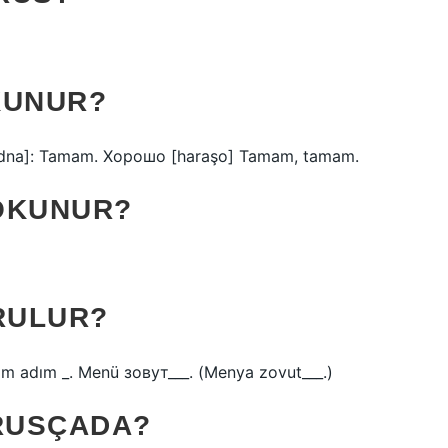
KUNUR?
 [ladna]: Tamam. Хорошо [haraşo] Tamam, tamam.
OKUNUR?
RULUR?
im adım _. Menü зовут___. (Menya zovut___.)
RUSÇADA?