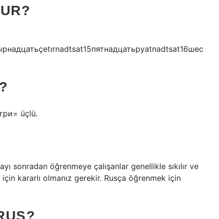
NUR?
етырнадцатьçetırnadtsat15пятнадцатьpyatnadtsat16шес
?
 три= üçlü.
ayı sonradan öğrenmeye çalışanlar genellikle sıkılır ve
için kararlı olmanız gerekir. Rusça öğrenmek için
RUS?