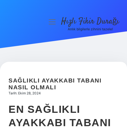
Hızlı Fikir Durağı
menüyü
aç
Anlık bilgilerle zihnini tazele!
Anasayfa
Gizlilik Politikası
Yasal Uyarı
Hakkımızda
SAĞLIKLI AYAKKABI TABANI
NASIL OLMALI
Tarih: Ekim 28, 2024
EN SAĞLIKLI
AYAKKABI TABANI