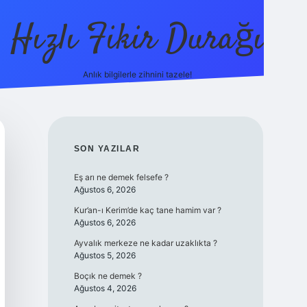
Hızlı Fikir Durağı
Anlık bilgilerle zihnini tazele!
ilbet casino
betexper yeni giriş
betexper
SIDEBAR
SON YAZILAR
Eş arı ne demek felsefe ?
Ağustos 6, 2026
Kur’an-ı Kerim’de kaç tane hamim var ?
Ağustos 6, 2026
Ayvalık merkeze ne kadar uzaklıkta ?
Ağustos 5, 2026
Boçık ne demek ?
Ağustos 4, 2026