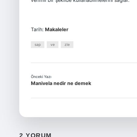
verimli bir şekilde kullanabilmelerini sağlar.
Tarih:
Makaleler
sap
ve
zle
Önceki Yazı
Manivela nedir ne demek
2 YORUM