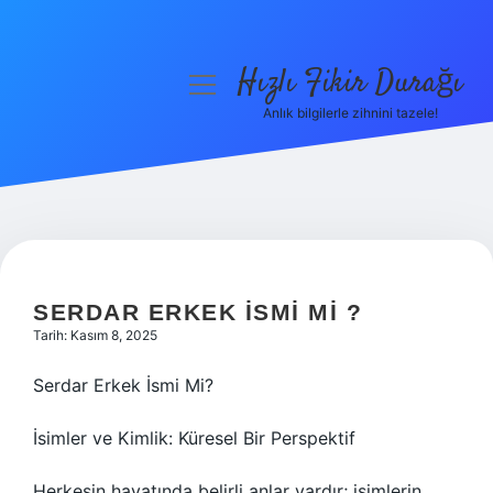
Hızlı Fikir Durağı
menüyü
aç
Anlık bilgilerle zihnini tazele!
Anasayfa
Gizlilik Politikası
Yasal Uyarı
Hakkımızda
SERDAR ERKEK ISMI MI ?
Tarih: Kasım 8, 2025
Serdar Erkek İsmi Mi?
İsimler ve Kimlik: Küresel Bir Perspektif
Herkesin hayatında belirli anlar vardır; isimlerin,