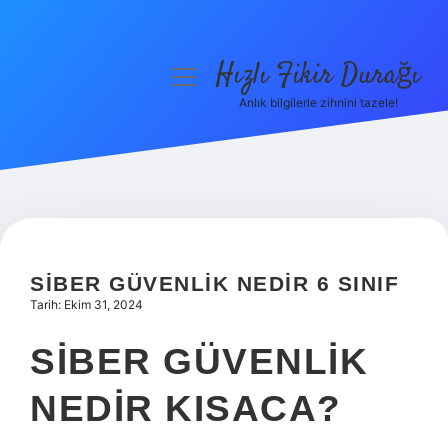
Hızlı Fikir Durağı
menüyü
aç
Anlık bilgilerle zihnini tazele!
Anasayfa
Gizlilik Politikası
Yasal Uyarı
Hakkımızda
SIBER GÜVENLIK NEDIR 6 SINIF
Tarih: Ekim 31, 2024
SIBER GÜVENLIK
NEDIR KISACA?