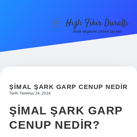
Hızlı Fikir Durağı
menüyü
aç
Anlık bilgilerle zihnini tazele!
Anasayfa
Gizlilik Politikası
Yasal Uyarı
Hakkımızda
ŞIMAL ŞARK GARP CENUP NEDIR
Tarih: Temmuz 24, 2024
ŞIMAL ŞARK GARP
CENUP NEDIR?