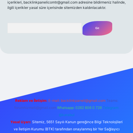
içerikleri,
backlinkpanelicomtr@gmail.com
adresine bildirmeniz halinde,
ilgili içerikler yasal süre içerisinde sitemizden kaldırılacaktır.
Arama
asino
betexper yeni giriş
betexpergir.net
Reklam ve İletişim:
E-mail:
backlinkpaneli@gmail.com
Teams:
forumhizmeti@gmail.com
Whatsapp: 0262 606 0 726
Telegram:
@karabul
Yasal Uyarı:
Sitemiz, 5651 Sayılı Kanun gereğince Bilgi Teknolojileri
ve İletişim Kurumu (BTK) tarafından onaylanmış bir Yer Sağlayıcı