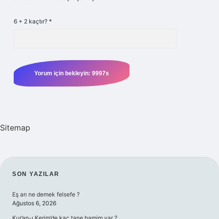
6 + 2 kaçtır?
*
Sitemap
SIDEBAR
SON YAZILAR
Eş arı ne demek felsefe ?
Ağustos 6, 2026
Kur’an-ı Kerim’de kaç tane hamim var ?