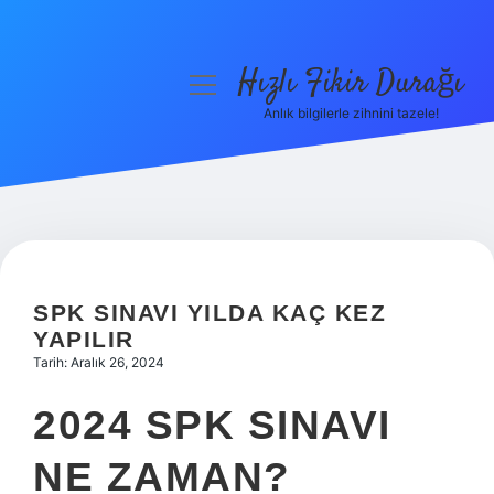
Hızlı Fikir Durağı
menüyü
aç
Anlık bilgilerle zihnini tazele!
Anasayfa
Gizlilik Politikası
Yasal Uyarı
Hakkımızda
SPK SINAVI YILDA KAÇ KEZ
YAPILIR
Tarih: Aralık 26, 2024
2024 SPK SINAVI
NE ZAMAN?