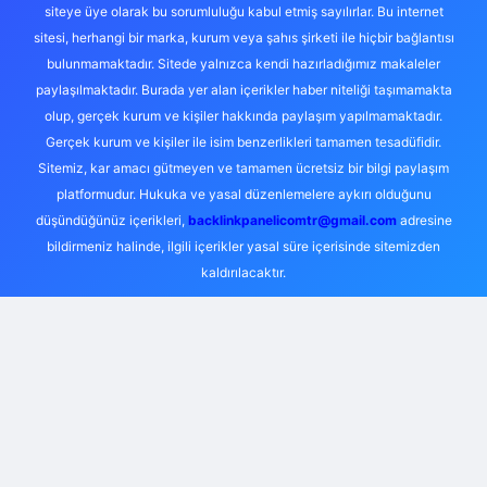
siteye üye olarak bu sorumluluğu kabul etmiş sayılırlar. Bu internet
sitesi, herhangi bir marka, kurum veya şahıs şirketi ile hiçbir bağlantısı
bulunmamaktadır. Sitede yalnızca kendi hazırladığımız makaleler
paylaşılmaktadır. Burada yer alan içerikler haber niteliği taşımamakta
olup, gerçek kurum ve kişiler hakkında paylaşım yapılmamaktadır.
Gerçek kurum ve kişiler ile isim benzerlikleri tamamen tesadüfidir.
Sitemiz, kar amacı gütmeyen ve tamamen ücretsiz bir bilgi paylaşım
platformudur. Hukuka ve yasal düzenlemelere aykırı olduğunu
düşündüğünüz içerikleri,
backlinkpanelicomtr@gmail.com
adresine
bildirmeniz halinde, ilgili içerikler yasal süre içerisinde sitemizden
kaldırılacaktır.