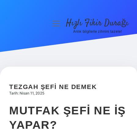
Hızlı Fikir Durağı
menüyü
aç
Anlık bilgilerle zihnini tazele!
Anasayfa
Gizlilik Politikası
Yasal Uyarı
Hakkımızda
TEZGAH ŞEFI NE DEMEK
Tarih: Nisan 11, 2025
MUTFAK ŞEFI NE IŞ
YAPAR?