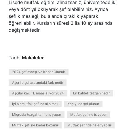
Lisede mutfak eğitimi almazsanız, üniversitede iki
veya dört yıl okuyarak şef olabilirsiniz. Ayrıca
şeflik mesleği, bu alanda çıraklık yaparak
öğrenilebilir. Kursların süresi 3 ila 10 ay arasında
değişmektedir.
Tarih:
Makaleler
2024 şef maaşı Ne Kadar Olacak
Aşçı ile şef arasındaki fark nedir
Aşçılar kaç TL maaş alıyor 2024
En kaliteli tezgah nedir
İyi bir mutfak şefi nasıl olmalı
Kaç yılda şef olunur
Migrosta tezgahtar ne iş yapar
Mutfak şefi ne iş yapar
Mutfak şefi ne kadar kazanır
Mutfak şefinde neler yapılır