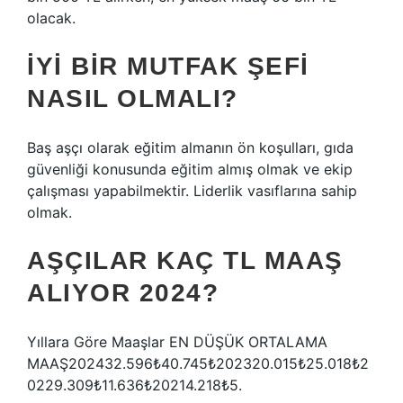
olacak.
İYI BIR MUTFAK ŞEFI
NASIL OLMALI?
Baş aşçı olarak eğitim almanın ön koşulları, gıda
güvenliği konusunda eğitim almış olmak ve ekip
çalışması yapabilmektir. Liderlik vasıflarına sahip
olmak.
AŞÇILAR KAÇ TL MAAŞ
ALIYOR 2024?
Yıllara Göre Maaşlar EN DÜŞÜK ORTALAMA
MAAŞ202432.596₺40.745₺202320.015₺25.018₺2
0229.309₺11.636₺20214.218₺5.