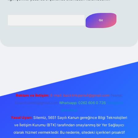
Arama
Reklam ve İletişim:
E-mail:
backlinkpaneli@gmail.com
Teams:
forumhizmeti@gmail.com
Whatsapp: 0262 606 0 726
Telegram:
@karabul
Yasal Uyarı:
Sitemiz, 5651 Sayılı Kanun gereğince Bilgi Teknolojileri
ve İletişim Kurumu (BTK) tarafından onaylanmış bir Yer Sağlayıcı
olarak hizmet vermektedir. Bu nedenle, sitedeki içerikleri proaktif