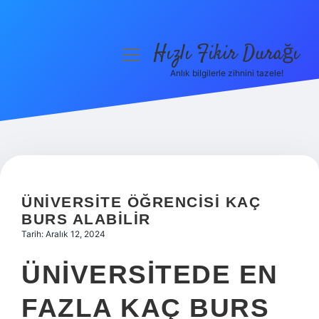
Hızlı Fikir Durağı
menüyü
aç
Anlık bilgilerle zihnini tazele!
Anasayfa
Gizlilik Politikası
Yasal Uyarı
Hakkımızda
ÜNIVERSITE ÖĞRENCISI KAÇ
BURS ALABILIR
Tarih: Aralık 12, 2024
ÜNIVERSITEDE EN
FAZLA KAÇ BURS