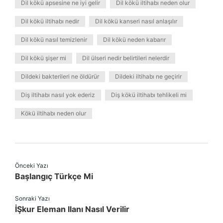
Dil kökü apsesine ne iyi gelir
Dil kökü iltihabı neden olur
Dil kökü iltihabı nedir
Dil kökü kanseri nasıl anlaşılır
Dil kökü nasıl temizlenir
Dil kökü neden kabarır
Dil kökü şişer mi
Dil ülseri nedir belirtileri nelerdir
Dildeki bakterileri ne öldürür
Dildeki iltihabı ne geçirir
Diş iltihabı nasıl yok ederiz
Diş kökü iltihabı tehlikeli mi
Kökü iltihabı neden olur
Önceki Yazı
Başlangıç Türkçe Mi
Sonraki Yazı
İŞkur Eleman Ilanı Nasıl Verilir