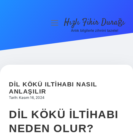
Hızlı Fikir Durağı
menüyü
aç
Anlık bilgilerle zihnini tazele!
Anasayfa
Gizlilik Politikası
Yasal Uyarı
Hakkımızda
DIL KÖKÜ ILTIHABI NASIL
ANLAŞILIR
Tarih: Kasım 16, 2024
DIL KÖKÜ ILTIHABI
NEDEN OLUR?