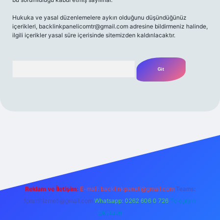
Hukuka ve yasal düzenlemelere aykırı olduğunu düşündüğünüz
içerikleri,
backlinkpanelicomtr@gmail.com
adresine bildirmeniz halinde,
ilgili içerikler yasal süre içerisinde sitemizden kaldırılacaktır.
Arama
texper yeni giriş
betexpergir.net
Reklam ve İletişim:
E-mail:
backlinkpaneli@gmail.com
Teams:
forumhizmeti@gmail.com
Whatsapp: 0262 606 0 726
Telegram:
@karabul