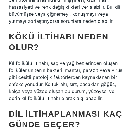
Semptomlar arasında dilin şişmesi, kızarması,
hassasiyeti ve renk değişiklikleri yer alabilir. Bu, dil
büyümüşse veya çiğnemeyi, konuşmayı veya
yutmayı zorlaştırıyorsa sorunlara neden olabilir.
KÖKÜ ILTIHABI NEDEN
OLUR?
Kıl folikülü iltihabı, saç ve yağ bezlerinden oluşan
foliküler ünitenin bakteri, mantar, parazit veya virüs
gibi çeşitli patolojik faktörlerden kaynaklanan bir
enfeksiyonudur. Koltuk altı, sırt, bacaklar, göğüs,
kalça veya yüzde oluşan bu durum, yüzeysel ve
derin kıl folikülü iltihabı olarak algılanabilir.
DIL ILTIHAPLANMASI KAÇ
GÜNDE GEÇER?