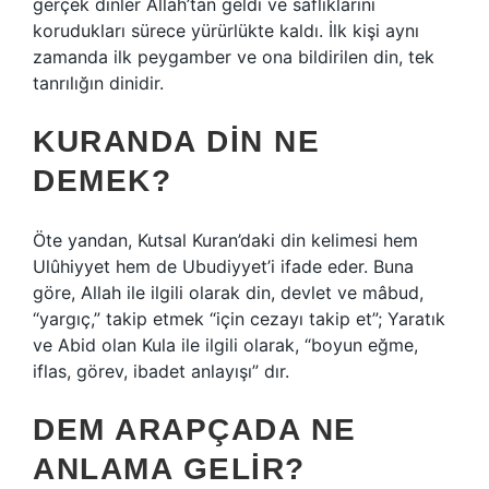
gerçek dinler Allah’tan geldi ve saflıklarını
korudukları sürece yürürlükte kaldı. İlk kişi aynı
zamanda ilk peygamber ve ona bildirilen din, tek
tanrılığın dinidir.
KURANDA DIN NE
DEMEK?
Öte yandan, Kutsal Kuran’daki din kelimesi hem
Ulûhiyyet hem de Ubudiyyet’i ifade eder. Buna
göre, Allah ile ilgili olarak din, devlet ve mâbud,
“yargıç,” takip etmek “için cezayı takip et”; Yaratık
ve Abid olan Kula ile ilgili olarak, “boyun eğme,
iflas, görev, ibadet anlayışı” dır.
DEM ARAPÇADA NE
ANLAMA GELIR?