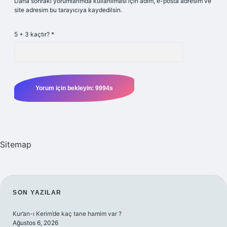
Daha sonraki yorumlarımda kullanılması için adım, e-posta adresim ve
site adresim bu tarayıcıya kaydedilsin.
5 + 3 kaçtır?
*
Sitemap
SIDEBAR
SON YAZILAR
Kur’an-ı Kerim’de kaç tane hamim var ?
Ağustos 6, 2026