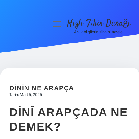
Hızlı Fikir Durağı
menüyü
aç
Anlık bilgilerle zihnini tazele!
Anasayfa
Gizlilik Politikası
Yasal Uyarı
Hakkımızda
DININ NE ARAPÇA
Tarih: Mart 5, 2025
DINÎ ARAPÇADA NE
DEMEK?