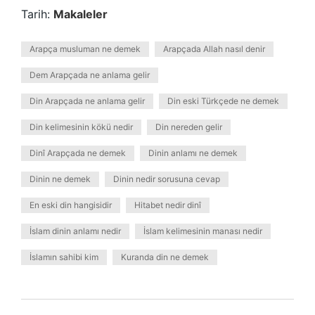
Tarih:
Makaleler
Arapça musluman ne demek
Arapçada Allah nasıl denir
Dem Arapçada ne anlama gelir
Din Arapçada ne anlama gelir
Din eski Türkçede ne demek
Din kelimesinin kökü nedir
Din nereden gelir
Dinî Arapçada ne demek
Dinin anlamı ne demek
Dinin ne demek
Dinin nedir sorusuna cevap
En eski din hangisidir
Hitabet nedir dinî
İslam dinin anlamı nedir
İslam kelimesinin manası nedir
İslamın sahibi kim
Kuranda din ne demek