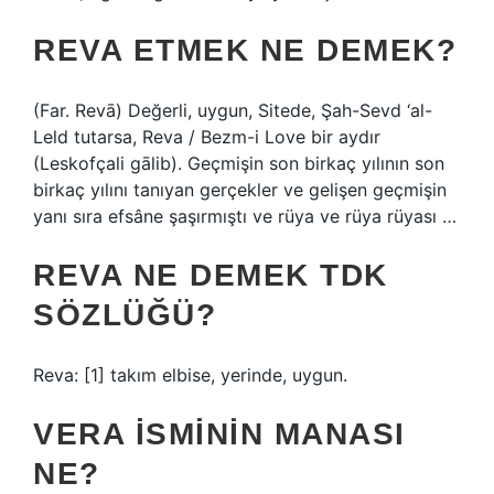
REVA ETMEK NE DEMEK?
(Far. Revā) Değerli, uygun, Sitede, Şah-Sevd ‘al-
Leld tutarsa, Reva / Bezm-i Love bir aydır
(Leskofçali gālib). Geçmişin son birkaç yılının son
birkaç yılını tanıyan gerçekler ve gelişen geçmişin
yanı sıra efsâne şaşırmıştı ve rüya ve rüya rüyası …
REVA NE DEMEK TDK
SÖZLÜĞÜ?
Reva: [1] takım elbise, yerinde, uygun.
VERA ISMININ MANASI
NE?