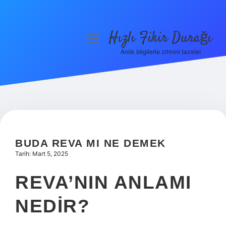
Hızlı Fikir Durağı
menüyü
aç
Anlık bilgilerle zihnini tazele!
Anasayfa
Gizlilik Politikası
Yasal Uyarı
Hakkımızda
BUDA REVA MI NE DEMEK
Tarih: Mart 5, 2025
REVA’NIN ANLAMI
NEDIR?