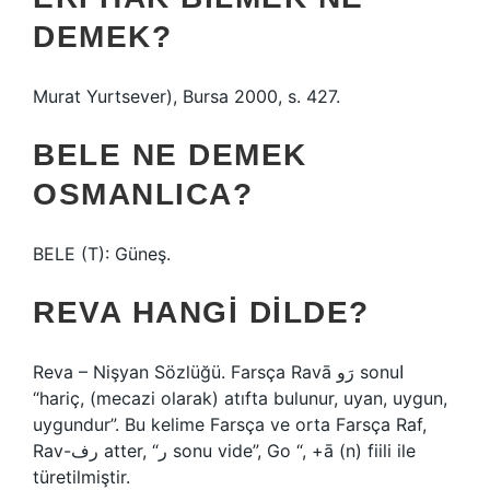
DEMEK?
Murat Yurtsever), Bursa 2000, s. 427.
BELE NE DEMEK
OSMANLICA?
BELE (T): Güneş.
REVA HANGI DILDE?
Reva – Nişyan Sözlüğü. Farsça Ravā رَو sonuا
“hariç, (mecazi olarak) atıfta bulunur, uyan, uygun,
uygundur”. Bu kelime Farsça ve orta Farsça Raf,
Rav-رف atter, “ر sonu vide”, Go “, +ā (n) fiili ile
türetilmiştir.