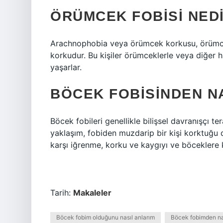
ÖRÜMCEK FOBISI NED
Arachnophobia veya örümcek korkusu, örümce
korkudur. Bu kişiler örümceklerle veya diğer h
yaşarlar.
BÖCEK FOBISINDEN N
Böcek fobileri genellikle bilişsel davranışçı ter
yaklaşım, fobiden muzdarip bir kişi korktuğu
karşı iğrenme, korku ve kaygıyı ve böceklere ka
Tarih:
Makaleler
Böcek fobim olduğunu nasıl anlarım
Böcek fobimden na