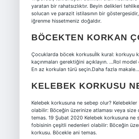
yaratan bir rahatsızlıktır. Beyin delikleri tehlik
solucan ve parazit istilasının bir göstergesidi
iğrenme hissetmeniz doğaldır.
BÖCEKTEN KORKAN Ç
Çocuklarda böcek korkusuİlk kural: korkuyu 
kaçınmaları gerektiğini açıklayın. …Rol model
En az korkulan türü seçin.Daha fazla makal
KELEBEK KORKUSU N
Kelebek korkusuna ne sebep olur? Kelebekler v
olabilir: Böceğin üzerinize atlaması veya size
temas. 19 Şubat 2020 Kelebek korkusuna ne s
fobisinin çeşitli nedenleri olabilir: Böceğin üz
korkusu. Böcekle ani temas.