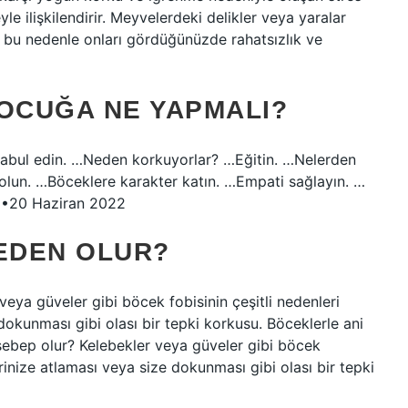
eyle ilişkilendirir. Meyvelerdeki delikler veya yaralar
r, bu nedenle onları gördüğünüzde rahatsızlık ve
OCUĞA NE YAPMALI?
kabul edin. …Neden korkuyorlar? …Eğitin. …Nelerden
 olun. …Böceklere karakter katın. …Empati sağlayın. …
e…•20 Haziran 2022
EDEN OLUR?
eya güveler gibi böcek fobisinin çeşitli nedenleri
 dokunması gibi olası bir tepki korkusu. Böceklerle ani
ebep olur? Kelebekler veya güveler gibi böcek
erinize atlaması veya size dokunması gibi olası bir tepki