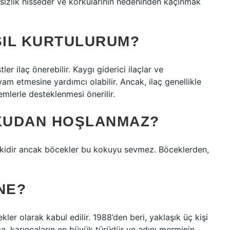
sızlık hisseder ve korkularının nedeninden kaçınmak
SIL KURTULURUM?
er ilaç önerebilir. Kaygı giderici ilaçlar ve
vam etmesine yardımcı olabilir. Ancak, ilaç genellikle
mlerle desteklenmesi önerilir.
KUDAN HOŞLANMAZ?
itkidir ancak böcekler bu kokuyu sevmez. Böceklerden,
NE?
kler olarak kabul edilir. 1988’den beri, yaklaşık üç kişi
ca, karıncaların en büyük türüdür ve adını merminin