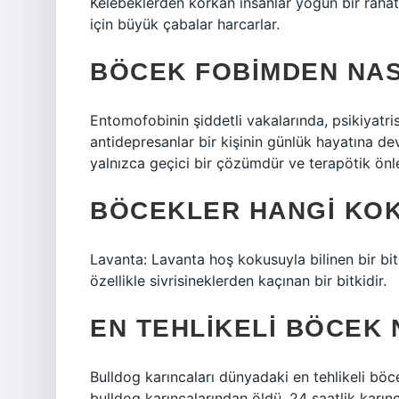
Kelebeklerden korkan insanlar yoğun bir rahat
için büyük çabalar harcarlar.
BÖCEK FOBIMDEN NA
Entomofobinin şiddetli vakalarında, psikiyatristl
antidepresanlar bir kişinin günlük hayatına de
yalnızca geçici bir çözümdür ve terapötik önle
BÖCEKLER HANGI KO
Lavanta: Lavanta hoş kokusuyla bilinen bir b
özellikle sivrisineklerden kaçınan bir bitkidir.
EN TEHLIKELI BÖCEK 
Bulldog karıncaları dünyadaki en tehlikeli böce
bulldog karıncalarından öldü. 24 saatlik karın