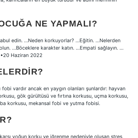
OCUĞA NE YAPMALI?
kabul edin. …Neden korkuyorlar? …Eğitin. …Nelerden
 olun. …Böceklere karakter katın. …Empati sağlayın. …
e…•20 Haziran 2022
ELERDIR?
ı fobi vardır ancak en yaygın olanları şunlardır: hayvan
orkusu, gök gürültüsü ve fırtına korkusu, uçma korkusu,
aba korkusu, mekansal fobi ve yutma fobisi.
IR?
e karşı yoğun korku ve iğrenme nedeniyle oluşan stres