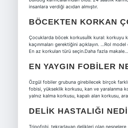
insanlara verdiği acıdan almıştır.
BÖCEKTEN KORKAN Ç
Çocuklarda böcek korkusuİlk kural: korkuyu 
kaçınmaları gerektiğini açıklayın. …Rol model
En az korkulan türü seçin.Daha fazla makal
EN YAYGIN FOBILER N
Özgül fobiler grubuna girebilecek birçok farkl
fobisi, yükseklik korkusu, kan ve yaralanma k
yalnız kalma korkusu, kapalı alan korkusu, ar
DELIK HASTALIĞI NED
Tripofobi, tekrarlayan delikleri olan nesneler