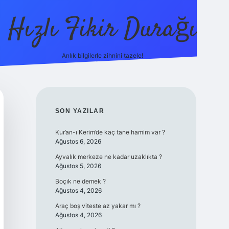
Hızlı Fikir Durağı
Anlık bilgilerle zihnini tazele!
ilbet casino
bet
SIDEBAR
SON YAZILAR
Kur’an-ı Kerim’de kaç tane hamim var ?
Ağustos 6, 2026
Ayvalık merkeze ne kadar uzaklıkta ?
Ağustos 5, 2026
Boçık ne demek ?
Ağustos 4, 2026
Araç boş viteste az yakar mı ?
Ağustos 4, 2026