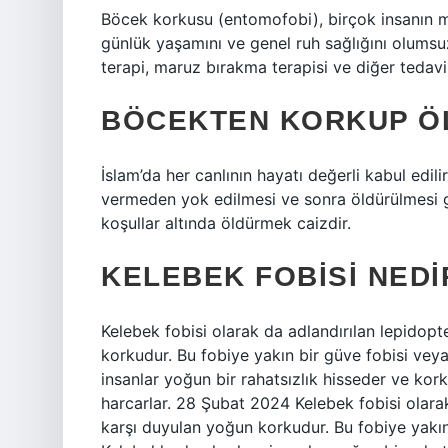
Böcek korkusu (entomofobi), birçok insanın muz
günlük yaşamını ve genel ruh sağlığını olumsuz
terapi, maruz bırakma terapisi ve diğer tedavi y
BÖCEKTEN KORKUP Ö
İslam’da her canlının hayatı değerli kabul edi
vermeden yok edilmesi ve sonra öldürülmesi ge
koşullar altında öldürmek caizdir.
KELEBEK FOBISI NEDI
Kelebek fobisi olarak da adlandırılan lepidop
korkudur. Bu fobiye yakın bir güve fobisi ve
insanlar yoğun bir rahatsızlık hisseder ve ko
harcarlar. 28 Şubat 2024 Kelebek fobisi olara
karşı duyulan yoğun korkudur. Bu fobiye yakın